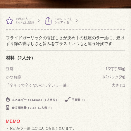
お気に入り
このレシピを
レシピに登録
シェアする
フライドガーリックの香ばしさが決め手の桃屋のラー油に、鰹け
ずり節の香ばしさと旨みをプラス！いつもと違う冷奴です
材料（2人分）
豆腐
1/2丁(150g)
かつお節
1/2パック(2g)
「辛そうで辛くない少し辛いラー油」
大さじ1
エネルギー：114kcal（1人当り）
手順数：2
食塩相当量：0.3g（1人当り）
MEMO
おかかラー油はごはんにも良く合います。