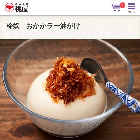
0
冷奴 おかかラー油がけ