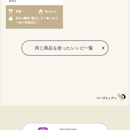
がけ
和食
662kcal
旨み×酸味×香ばしさ！食べるラ
ー油で本格的に！
同じ商品を使ったレシピ一覧