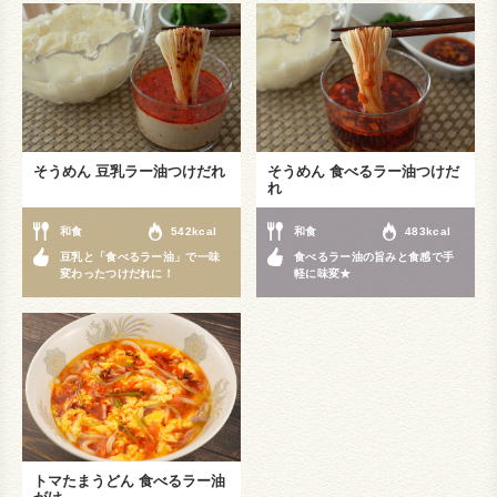
そうめん 豆乳ラー油つけだれ
そうめん 食べるラー油つけだ
れ
和食
542kcal
和食
483kcal
豆乳と「食べるラー油」で一味
食べるラー油の旨みと食感で手
変わったつけだれに！
軽に味変★
トマたまうどん 食べるラー油