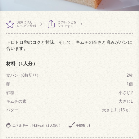
お気に入り
このレシピを
レシピに登録
シェアする
トロトロ卵のコクと甘味、そして、キムチの辛さと旨みがパンに
合います。
材料（1人分）
食パン（8枚切り）
2枚
卵
1個
砂糖
小さじ2
キムチの素
大さじ1
バター
大さじ1（15ｇ）
エネルギー：462kcal（1人当り）
手順数：3