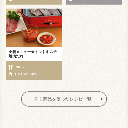
★新メニュー★トマトキムチ
焼肉だれ
28kcal
トマトでさっぱり！
同じ商品を使ったレシピ一覧