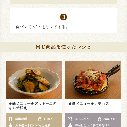
食パンで＜2＞をサンドする。
★新メニュー★ズッキーニの
★新メニュー★ナチョス
キムチ和え
韓国料理
41kcal
エスニック
244kcal
火を使わずにパパっと完成！
味付けはキムチの素だけ！