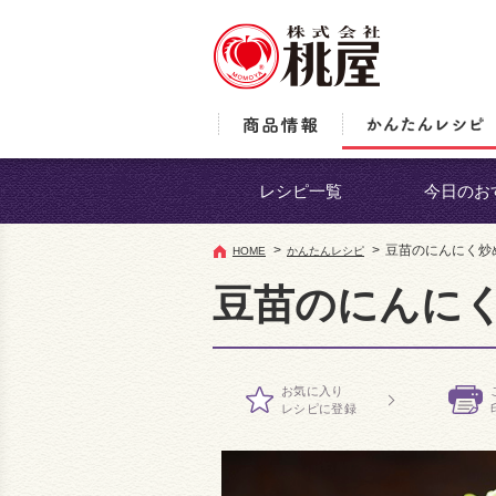
レシピ一覧
今日のお
>
>
豆苗のにんにく炒
HOME
かんたんレシピ
豆苗のにんに
お気に入り
レシピに登録