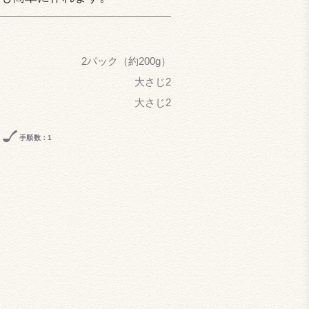
2パック（約200g）
大さじ2
大さじ2
手順数：1