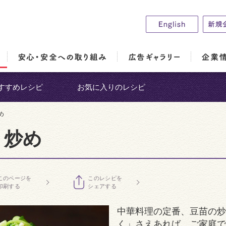
すすめレシピ
お気に入りのレシピ
め
く炒め
このページを
このレシピを
印刷する
シェアする
中華料理の定番、豆苗の炒
く」さえあれば、ご家庭で