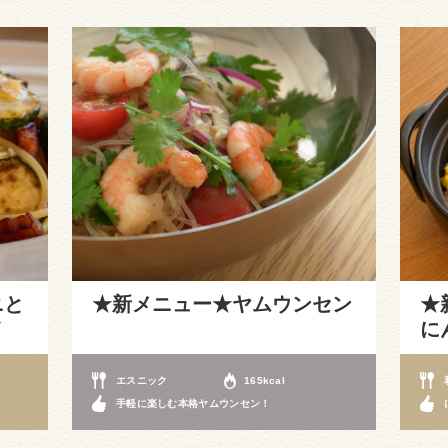
ニと
★新メニュー★ヤムウンセン
★
ノ
に
エスニック
165kcal
手軽に楽しむ本格ヤムウンセン！