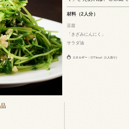
材料（2人分）
豆苗
「きざみにんにく」
サラダ油
エネルギー：177kcal（1人当り）
商品