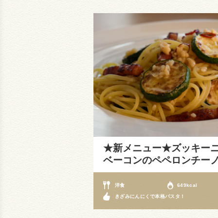
★新メニュー★ズッキー
ベーコンのペペロンチー
洋食
649kcal
きざみにんにくで本格パスタ！