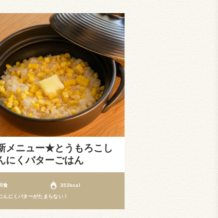
新メニュー★とうもろこし
んにくバターごはん
和食
352kcal
にんにくバターがたまらない！