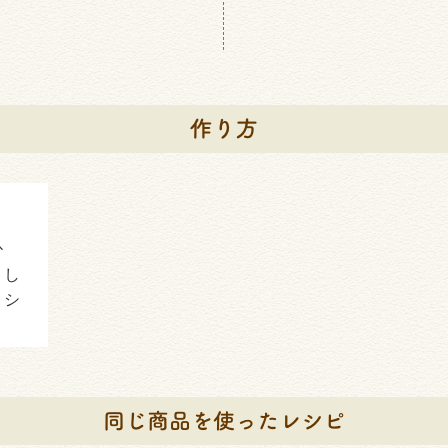
ひ
りし
、シ