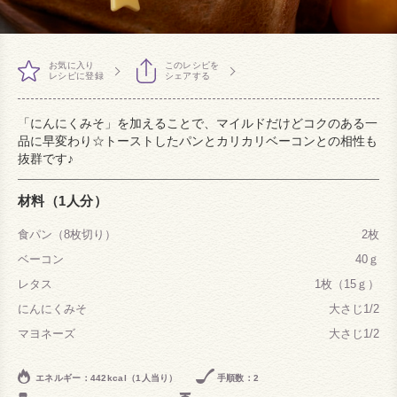
お気に入り
このレシピを
レシピに登録
シェアする
「にんにくみそ」を加えることで、マイルドだけどコクのある一
品に早変わり☆トーストしたパンとカリカリベーコンとの相性も
抜群です♪
材料（1人分）
食パン（8枚切り）
2枚
ベーコン
40ｇ
レタス
1枚（15ｇ）
にんにくみそ
大さじ1/2
マヨネーズ
大さじ1/2
エネルギー：442kcal（1人当り）
手順数：2