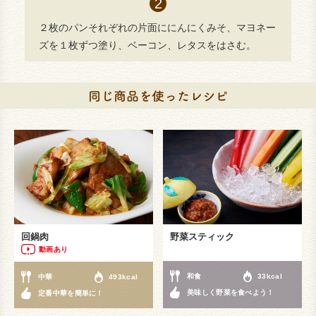
２枚のパンそれぞれの片面ににんにくみそ、マヨネー
ズを１枚ずつ塗り、ベーコン、レタスをはさむ。
回鍋肉
野菜スティック
動画あり
和食
33kcal
中華
493kcal
美味しく野菜を食べよう！
定番中華を簡単に！