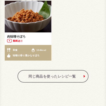
肉味噌そぼろ
動画あり
和食
134kcal
味噌の香り豊かなそぼろ
同じ商品を使ったレシピ一覧