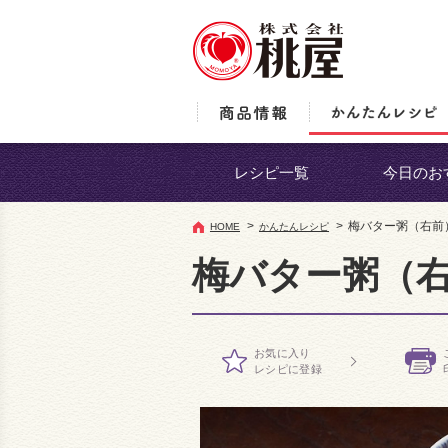
レシピ一覧
今日のお
>
>
梅バター粥（右前
HOME
かんたんレシピ
梅バター粥（
お気に入り
レシピに登録