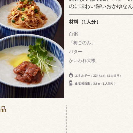
のに味わい深いおかゆなん
材料（1人分）
白粥
「梅ごのみ」
バター
かいわれ大根
エネルギー：224kcal（1人当り）
食塩相当量：3.6g（1人当り）
商品