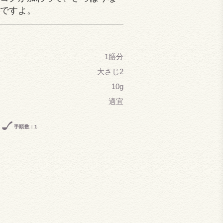
ですよ。
1膳分
大さじ2
10g
適宜
手順数：1