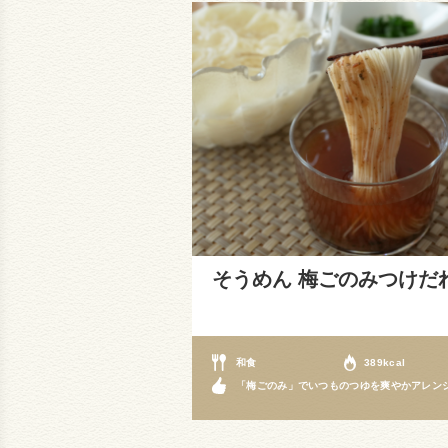
そうめん 梅ごのみつけだ
和食
389kcal
「梅ごのみ」でいつものつゆを爽やかアレン