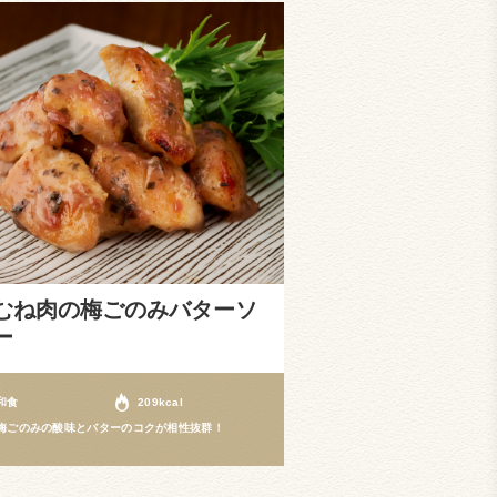
むね肉の梅ごのみバターソ
ー
和食
209kcal
梅ごのみの酸味とバターのコクが相性抜群！