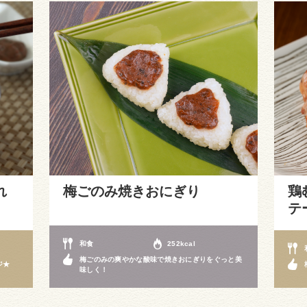
れ
梅ごのみ焼きおにぎり
鶏
テ
和食
252kcal
梅ごのみの爽やかな酸味で焼きおにぎりをぐっと美
ジ★
味しく！