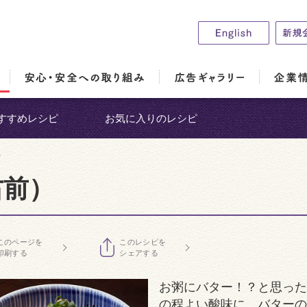
すすめレシピ
お気に入りのレシピ
）
右前）
このページを
このレシピを
印刷する
シェアする
お粥にバター！？と思った
の程よい酸味に、バターの