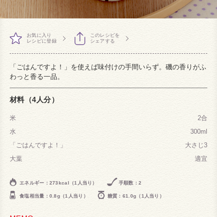
お気に入り
このレシピを
レシピに登録
シェアする
「ごはんですよ！」を使えば味付けの手間いらず。磯の香りがふ
わっと香る一品。
材料（4人分）
米
2合
水
300ml
「ごはんですよ！」
大さじ3
大葉
適宜
エネルギー：273kcal（1人当り）
手順数：2
食塩相当量：0.8g（1人当り）
糖質：61.0g（1人当り）