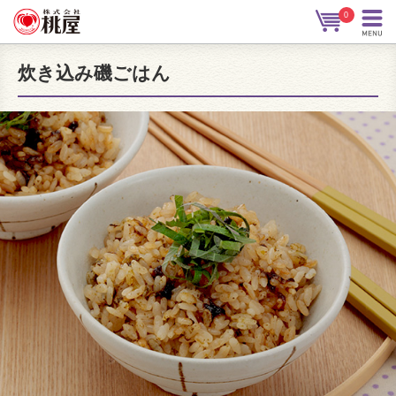
0
炊き込み磯ごはん