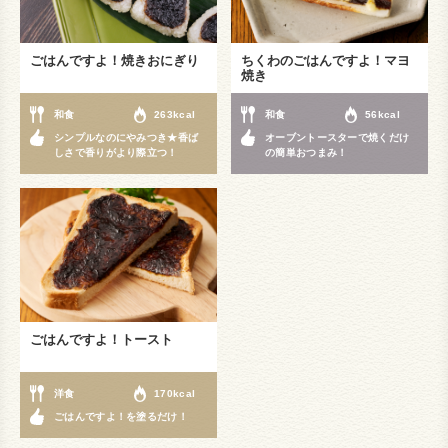
ごはんですよ！焼きおにぎり
ちくわのごはんですよ！マヨ
焼き
和食
263kcal
和食
56kcal
シンプルなのにやみつき★香ば
オーブントースターで焼くだけ
しさで香りがより際立つ！
の簡単おつまみ！
ごはんですよ！トースト
洋食
170kcal
ごはんですよ！を塗るだけ！