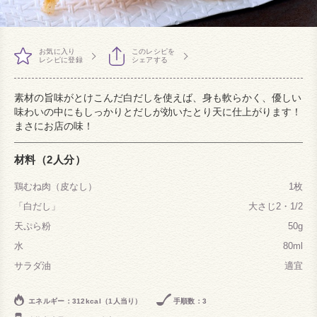
お気に入り
このレシピを
レシピに登録
シェアする
素材の旨味がとけこんだ白だしを使えば、身も軟らかく、優しい
味わいの中にもしっかりとだしが効いたとり天に仕上がります！
まさにお店の味！
材料（2人分）
鶏むね肉（皮なし）
1枚
「白だし」
大さじ2・1/2
天ぷら粉
50g
水
80ml
サラダ油
適宜
エネルギー：312kcal（1人当り）
手順数：3