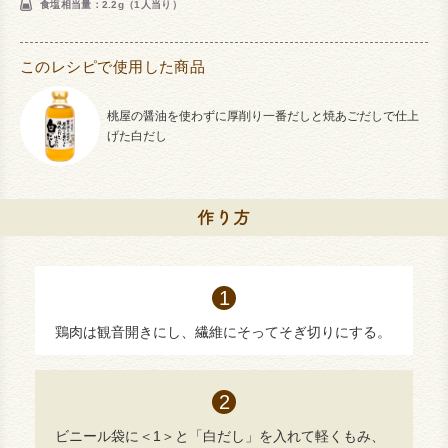
食塩相当量：2.2g（1人当り）
このレシピで使用した商品
桃屋の醤油を使わずに厚削り一番だしと焼あごだしで仕上
げた白だし
鶏肉は観音開きにし、繊維にそってそぎ切りにする。
ビニール袋に＜1＞と「白だし」を入れて軽くもみ、