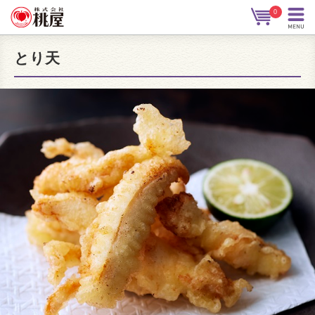
0
とり天