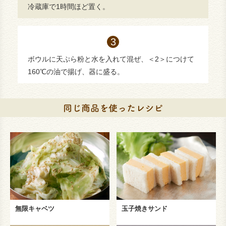
冷蔵庫で1時間ほど置く。
ボウルに天ぷら粉と水を入れて混ぜ、＜2＞につけて
160℃の油で揚げ、器に盛る。
無限キャベツ
玉子焼きサンド