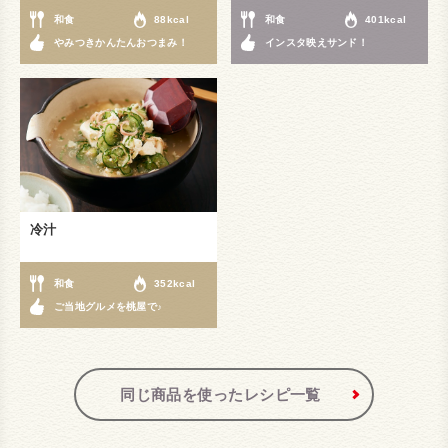
和食
88kcal
和食
401kcal
やみつきかんたんおつまみ！
インスタ映えサンド！
冷汁
和食
352kcal
ご当地グルメを桃屋で♪
同じ商品を使ったレシピ一覧