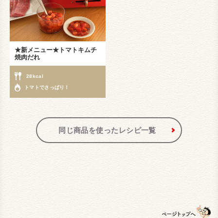
★新メニュー★トマトキムチ
焼肉だれ
28kcal
トマトでさっぱり！
同じ商品を使ったレシピ一覧