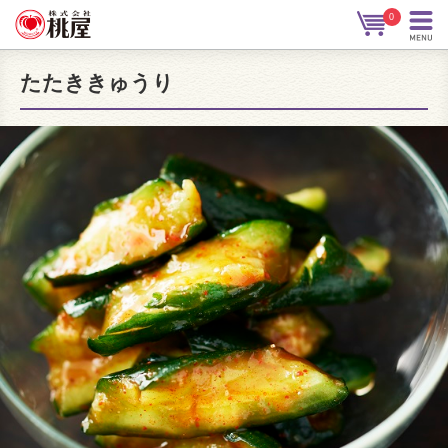
0
たたききゅうり