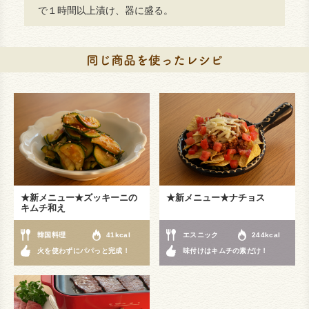
で１時間以上漬け、器に盛る。
★新メニュー★ズッキーニの
★新メニュー★ナチョス
キムチ和え
韓国料理
41kcal
エスニック
244kcal
火を使わずにパパっと完成！
味付けはキムチの素だけ！