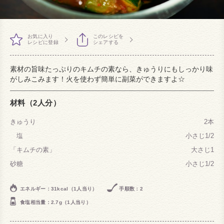
お気に入り
このレシピを
レシピに登録
シェアする
素材の旨味たっぷりのキムチの素なら、きゅうりにもしっかり味
がしみこみます！火を使わず簡単に副菜ができますよ☆
材料（2人分）
きゅうり
2本
塩
小さじ1/2
「キムチの素」
大さじ1
砂糖
小さじ1/2
エネルギー：31kcal（1人当り）
手順数：2
食塩相当量：2.7g（1人当り）