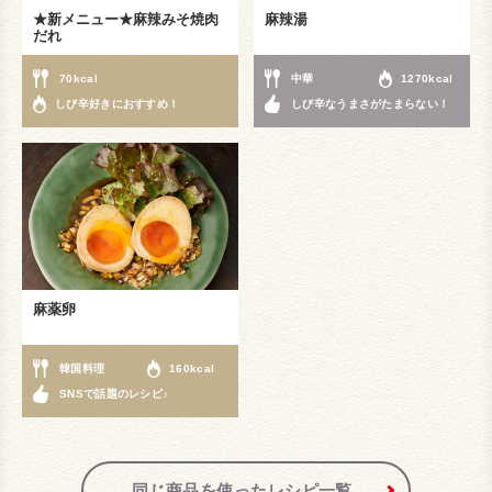
★新メニュー★麻辣みそ焼肉
麻辣湯
だれ
70kcal
中華
1270kcal
しび辛好きにおすすめ！
しび辛なうまさがたまらない！
麻薬卵
韓国料理
160kcal
SNSで話題のレシピ♪
同じ商品を使ったレシピ一覧