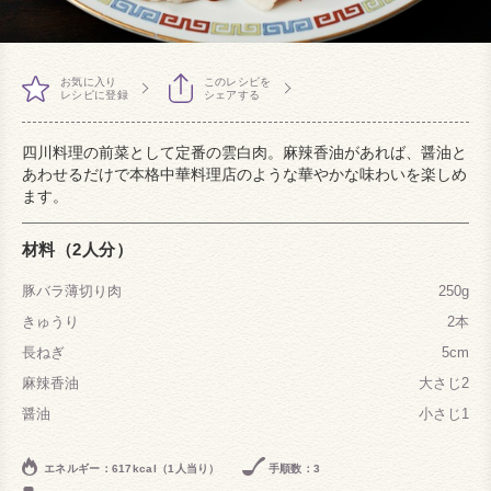
お気に入り
このレシピを
レシピに登録
シェアする
四川料理の前菜として定番の雲白肉。麻辣香油があれば、醤油と
あわせるだけで本格中華料理店のような華やかな味わいを楽しめ
ます。
材料（2人分）
豚バラ薄切り肉
250g
きゅうり
2本
長ねぎ
5cm
麻辣香油
大さじ2
醤油
小さじ1
エネルギー：617kcal（1人当り）
手順数：3