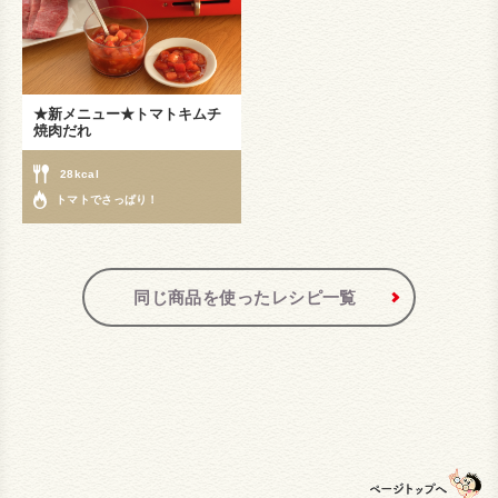
★新メニュー★トマトキムチ
焼肉だれ
28kcal
トマトでさっぱり！
同じ商品を使ったレシピ一覧