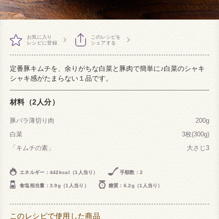
お気に入り
このレシピを
レシピに登録
シェアする
定番豚キムチを、余りがちな白菜と豚肉で簡単に♪白菜のシャキ
シャキ感がたまらない１品です。
材料（2人分）
豚バラ薄切り肉
200g
白菜
3枚(300g)
「キムチの素」
大さじ3
エネルギー：442kcal（1人当り）
手順数：2
食塩相当量：3.9g（1人当り）
糖質：6.2g（1人当り）
このレシピで使用した商品