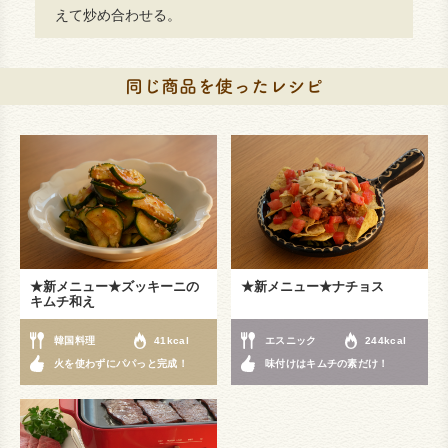
えて炒め合わせる。
★新メニュー★ズッキーニの
★新メニュー★ナチョス
キムチ和え
韓国料理
41kcal
エスニック
244kcal
火を使わずにパパっと完成！
味付けはキムチの素だけ！