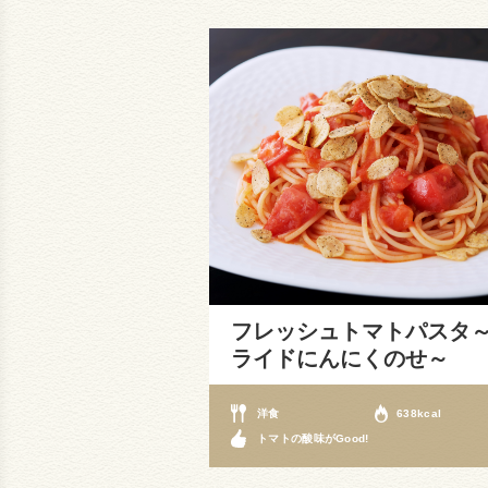
フレッシュトマトパスタ
ライドにんにくのせ～
洋食
638kcal
トマトの酸味がGood!