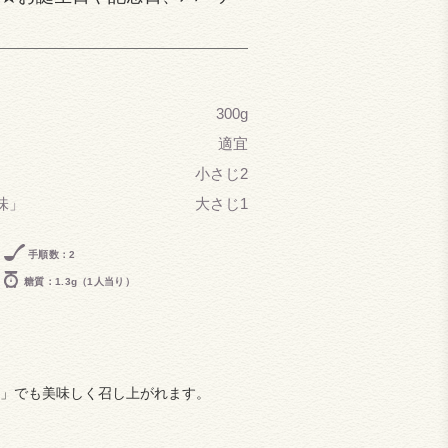
300g
適宜
小さじ2
味」
大さじ1
手順数：2
糖質：1.3g（1人当り）
」でも美味しく召し上がれます。