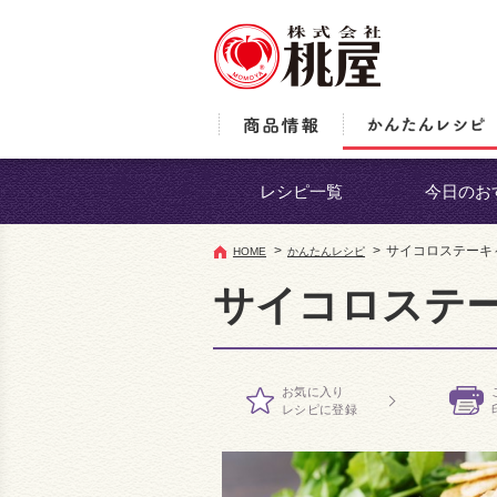
レシピ一覧
今日のお
>
>
サイコロステーキ
HOME
かんたんレシピ
サイコロステ
お気に入り
レシピに登録