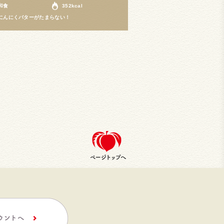
和食
352kcal
にんにくバターがたまらない！