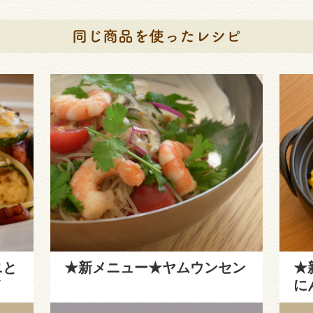
ニと
★新メニュー★ヤムウンセン
★
ノ
に