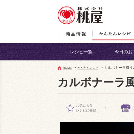
レシピ一覧
今日のお
>
>
カルボナーラ風う
HOME
かんたんレシピ
カルボナーラ
お気に入り
レシピに登録