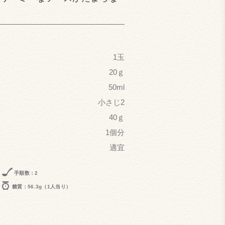
1玉
20ｇ
50ml
小さじ2
40ｇ
1個分
適宜
手順数：2
糖質：56.3g（1人当り）