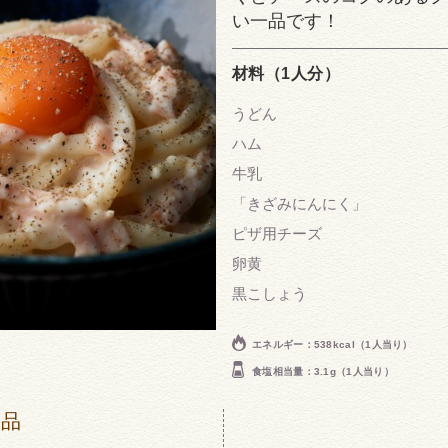
い一品です！
材料（1人分）
うどん
ハム
牛乳
「きざみにんにく」
ピザ用チーズ
卵黄
黒こしょう
エネルギー：538kcal（1人当り）
食塩相当量：3.1g（1人当り）
商品