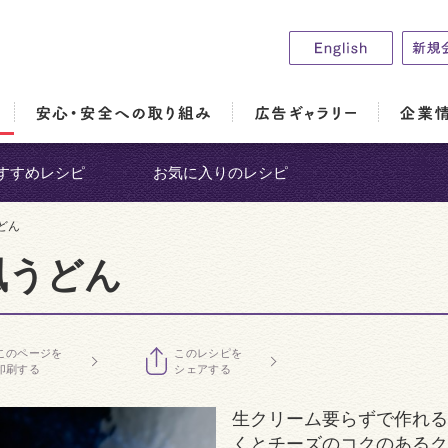
すすめレシピ
お気に入りのレシピ
どん
風うどん
このページを
このレシピを
印刷する
シェアする
生クリーム要らずで作れる
くとチーズのコクのあるク