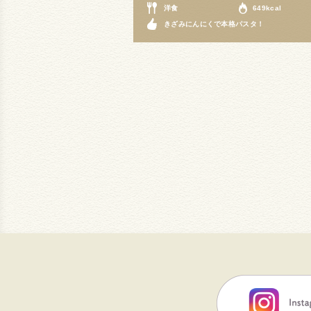
洋食
649kcal
きざみにんにくで本格パスタ！