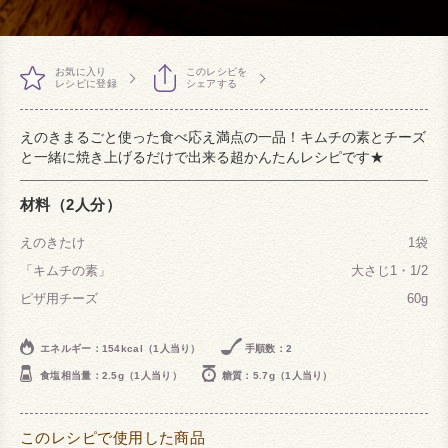
お気に入り
このレシピを
レシピに登録
シェアする
えのきまるごと使った食べ応え満点の一品！キムチの素とチーズ
と一緒に焼き上げるだけで出来る超かんたんレシピです★
材料（2人分）
えのきたけ
1袋
「キムチの素」
大さじ1・1/2
ピザ用チーズ
60g
エネルギー：154kcal（1人当り）
手順数：2
食塩相当量：2.5g（1人当り）
糖質：5.7g（1人当り）
このレシピで使用した商品