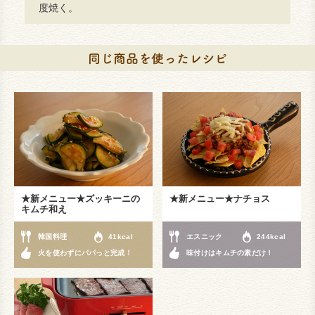
度焼く。
★新メニュー★ズッキーニの
★新メニュー★ナチョス
キムチ和え
韓国料理
41kcal
エスニック
244kcal
火を使わずにパパっと完成！
味付けはキムチの素だけ！