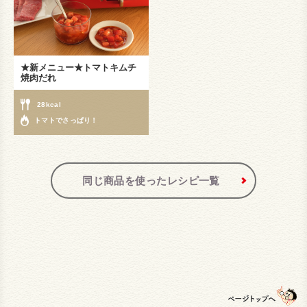
★新メニュー★トマトキムチ
焼肉だれ
28kcal
トマトでさっぱり！
同じ商品を使ったレシピ一覧