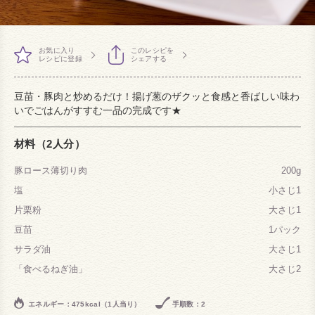
お気に入り
このレシピを
レシピに登録
シェアする
豆苗・豚肉と炒めるだけ！揚げ葱のザクッと食感と香ばしい味わ
いでごはんがすすむ一品の完成です★
材料（2人分）
豚ロース薄切り肉
200g
塩
小さじ1
片栗粉
大さじ1
豆苗
1パック
サラダ油
大さじ1
「食べるねぎ油」
大さじ2
エネルギー：475kcal（1人当り）
手順数：2