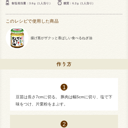
食塩相当量：3.6g（1人当り）
糖質：6.2g（1人当り）
このレシピで使用した商品
揚げ葱がザクッと香ばしい食べるねぎ油
豆苗は長さ7cmに切る。 豚肉は幅5cmに切り、塩で下
味をつけ、片栗粉をまぶす。