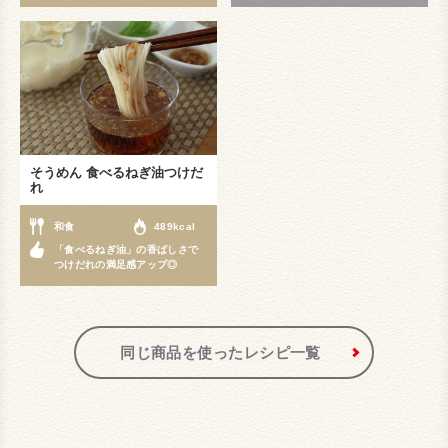
そうめん 食べるねぎ油つけだ
れ
和食
489kcal
「食べるねぎ油」の香ばしさで
つけだれの満足感アップ◎
同じ商品を使ったレシピ一覧