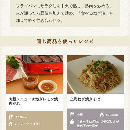
フライパンにサラダ油を中火で熱し、豚肉を炒める。
火が通ったら豆苗を加えて炒め、「食べるねぎ油」を
加えて軽く炒め合わせる。
★新メニュー★ねぎレモン焼
上海ねぎ焼きそば
肉だれ
中華
432kcal
171kcal
「食べるねぎ油」の香ばしさが
レモンでさっぱり！
決め手の一皿★