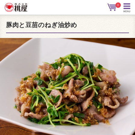
0
豚肉と豆苗のねぎ油炒め