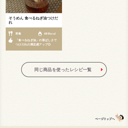
そうめん 食べるねぎ油つけだ
れ
和食
489kcal
「食べるねぎ油」の香ばしさで
つけだれの満足感アップ◎
同じ商品を使ったレシピ一覧