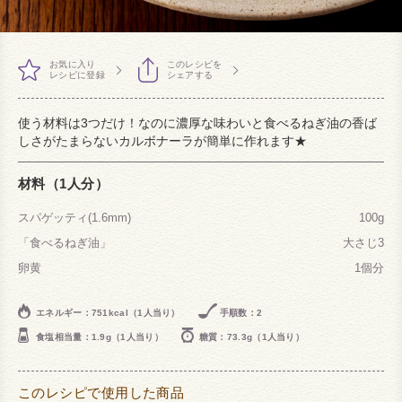
お気に入り
このレシピを
レシピに登録
シェアする
使う材料は3つだけ！なのに濃厚な味わいと食べるねぎ油の香ば
しさがたまらないカルボナーラが簡単に作れます★
材料（1人分）
スパゲッティ(1.6mm)
100g
「食べるねぎ油」
大さじ3
卵黄
1個分
エネルギー：751kcal（1人当り）
手順数：2
食塩相当量：1.9g（1人当り）
糖質：73.3g（1人当り）
このレシピで使用した商品