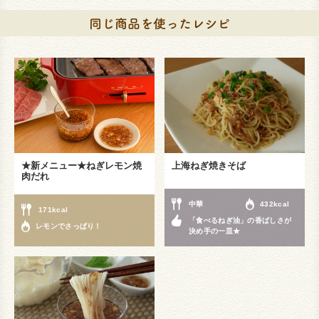
★新メニュー★ねぎレモン焼
上海ねぎ焼きそば
肉だれ
中華
432kcal
171kcal
「食べるねぎ油」の香ばしさが
レモンでさっぱり！
決め手の一皿★