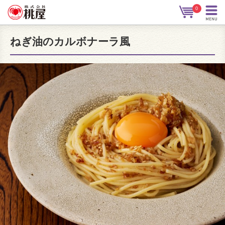
0
ねぎ油のカルボナーラ風