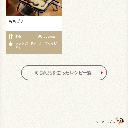
もちピザ
和食
237kcal
ホットサンドメーカーでもちピ
ザ！
同じ商品を使ったレシピ一覧