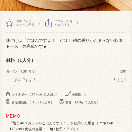
お気に入り
このレシピを
レシピに登録
シェアする
味付けは「ごはんですよ！」だけ！ 磯の香りがたまらない和風
トーストの完成です★
材料（1人分）
食パン（6枚切り）
1枚
「ごはんですよ！」
大さじ1
エネルギー：170kcal（1人当り）
手順数：1
食塩相当量：1.8g（1人当り）
糖質：29.5g（1人当り）
MEMO
「塩分40％カットのごはんですよ！」を使用した場合（ エネルギー：
170kcal / 食塩相当量：1.3g / 糖質：29.8g ）