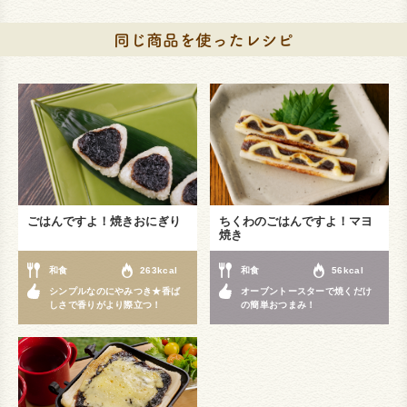
ごはんですよ！焼きおにぎり
ちくわのごはんですよ！マヨ
焼き
和食
263kcal
和食
56kcal
シンプルなのにやみつき★香ば
オーブントースターで焼くだけ
しさで香りがより際立つ！
の簡単おつまみ！