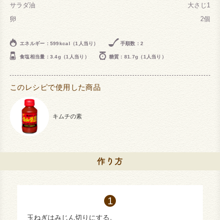
サラダ油
大さじ1
卵
2個
エネルギー：599kcal（1人当り）
手順数：2
食塩相当量：3.4g（1人当り）
糖質：81.7g（1人当り）
このレシピで使用した商品
キムチの素
玉ねぎはみじん切りにする。