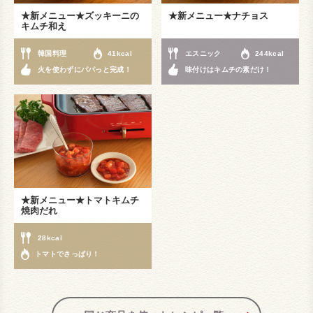
★新メニュー★ズッキーニの
★新メニュー★ナチョス
キムチ和え
韓国料理
41kcal
エスニック
244kcal
火を使わずにパパっと完成！
味付けはキムチの素だけ！
★新メニュー★トマトキムチ
焼肉だれ
28kcal
トマトでさっぱり！