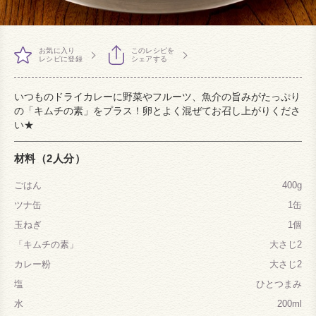
お気に入り
このレシピを
レシピに登録
シェアする
いつものドライカレーに野菜やフルーツ、魚介の旨みがたっぷり
の「キムチの素」をプラス！卵とよく混ぜてお召し上がりくださ
い★
材料（2人分）
ごはん
400g
ツナ缶
1缶
玉ねぎ
1個
「キムチの素」
大さじ2
カレー粉
大さじ2
塩
ひとつまみ
水
200ml