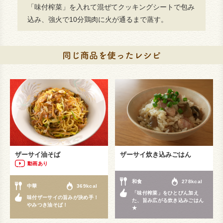
「味付榨菜」を入れて混ぜてクッキングシートで包み
込み、強火で10分鶏肉に火が通るまで蒸す。
ザーサイ油そば
ザーサイ炊き込みごはん
動画あり
和食
278kcal
中華
369kcal
「味付榨菜」をひとびん加え
味付ザーサイの旨みが決め手！
た、旨み広がる炊き込みごはん
やみつき油そば！
★