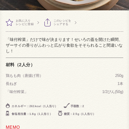
お気に入り
このレシピを
レシピに登録
シェアする
「味付榨菜」だけで味が決まります！せいろの蓋を開けた瞬間、
ザーサイの香りがふわっと広がり食欲をそそられること間違いな
し！
材料（2人分）
鶏もも肉（唐揚げ用）
250g
長ねぎ
1本
「味付榨菜」
1/2びん(50g)
エネルギー：261kcal（1人当り）
手順数：2
食塩相当量：1.8g（1人当り）
糖質：2.5g（1人当り）
MEMO