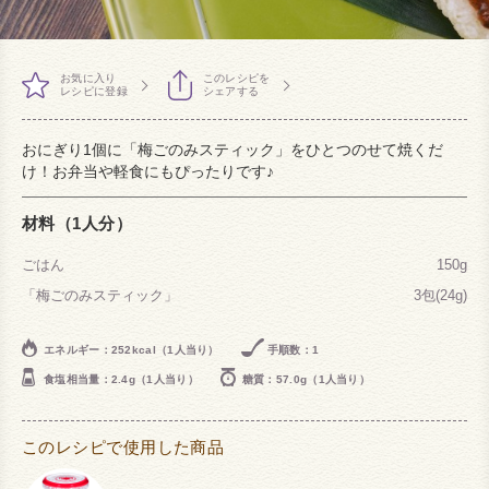
お気に入り
このレシピを
レシピに登録
シェアする
おにぎり1個に「梅ごのみスティック」をひとつのせて焼くだ
け！お弁当や軽食にもぴったりです♪
材料（1人分）
ごはん
150g
「梅ごのみスティック」
3包(24g)
エネルギー：252kcal（1人当り）
手順数：1
食塩相当量：2.4g（1人当り）
糖質：57.0g（1人当り）
このレシピで使用した商品