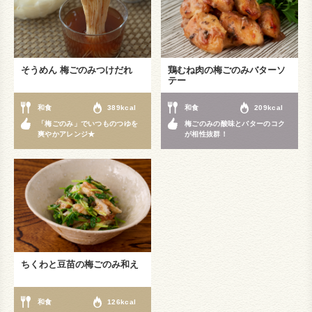
そうめん 梅ごのみつけだれ
鶏むね肉の梅ごのみバターソ
テー
和食
389kcal
和食
209kcal
「梅ごのみ」でいつものつゆを
梅ごのみの酸味とバターのコク
爽やかアレンジ★
が相性抜群！
ちくわと豆苗の梅ごのみ和え
和食
126kcal