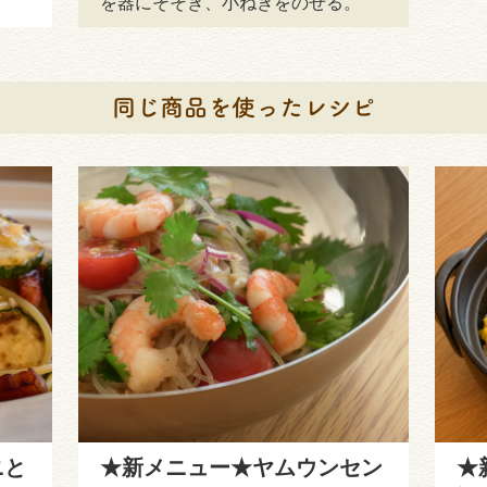
を器にそそぎ、小ねぎをのせる。
ニと
★新メニュー★ヤムウンセン
★