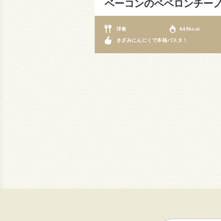
ベーコンのペペロンチー
洋食
649kcal
きざみにんにくで本格パスタ！