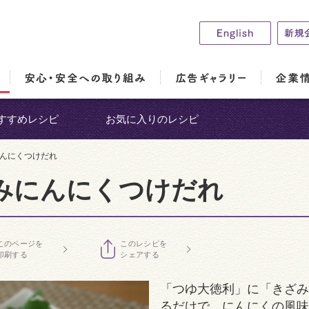
すすめレシピ
お気に入りのレシピ
にんにくつけだれ
みにんにくつけだれ
このページを
このレシピを
印刷する
シェアする
「つゆ大徳利」に「きざみ
るだけで、にんにくの風味