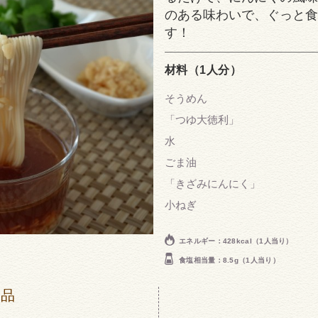
のある味わいで、ぐっと食
す！
材料（1人分）
そうめん
「つゆ大徳利」
水
ごま油
「きざみにんにく」
小ねぎ
エネルギー：428kcal（1人当り）
食塩相当量：8.5g（1人当り）
商品