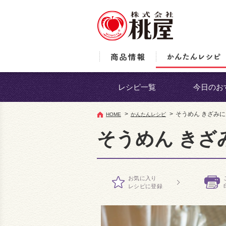
レシピ一覧
今日のお
>
>
そうめん きざみ
HOME
かんたんレシピ
そうめん きざ
お気に入り
レシピに登録