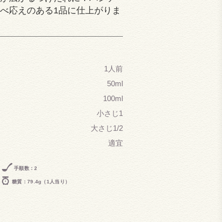
べ応えのある1品に仕上がりま
1人前
50ml
100ml
小さじ1
大さじ1/2
適宜
手順数：2
糖質：79.4g（1人当り）