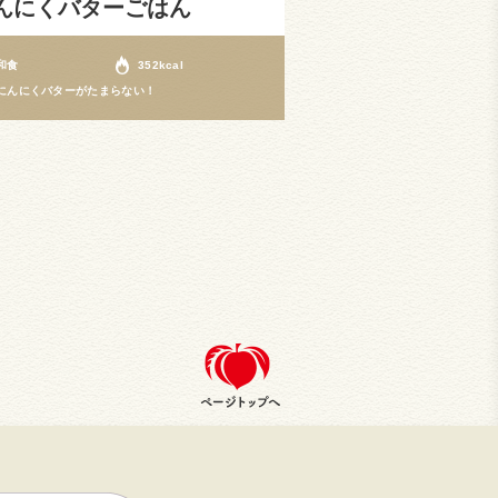
んにくバターごはん
和食
352kcal
にんにくバターがたまらない！