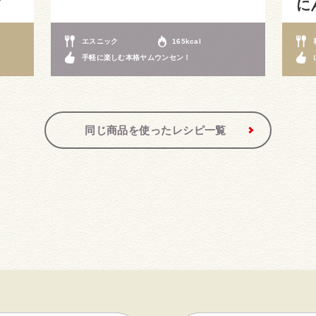
ノ
に
エスニック
165kcal
手軽に楽しむ本格ヤムウンセン！
同じ商品を使ったレシピ一覧