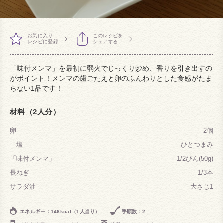
お気に入り
このレシピを
レシピに登録
シェアする
「味付メンマ」を最初に弱火でじっくり炒め、香りを引き出すの
がポイント！メンマの歯ごたえと卵のふんわりとした食感がたま
らない1品です！
材料（2人分）
卵
2個
塩
ひとつまみ
「味付メンマ」
1/2びん(50g)
長ねぎ
1/3本
サラダ油
大さじ1
エネルギー：146kcal（1人当り）
手順数：2