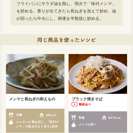
フライパンにサラダ油を熱し、弱火で「味付メンマ」
を炒める。香りが出てきたら長ねぎを加えて炒め、油
が回ったら中火にし、卵液を半熟状に炒める。
メンマと長ねぎの和えもの
ブラック焼きそば
動画あり
中華
28kcal
和食
667kcal
シャキッと長ねぎに、「味付メ
メンマが肝！
ンマ」の旨みがよく合う1品★