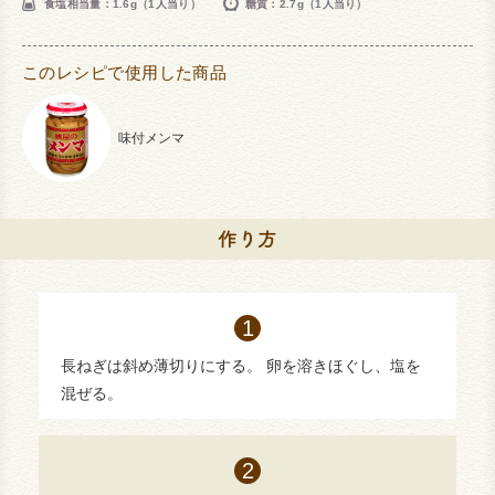
食塩相当量：1.6g（1人当り）
糖質：2.7g（1人当り）
このレシピで使用した商品
味付メンマ
長ねぎは斜め薄切りにする。 卵を溶きほぐし、塩を
混ぜる。