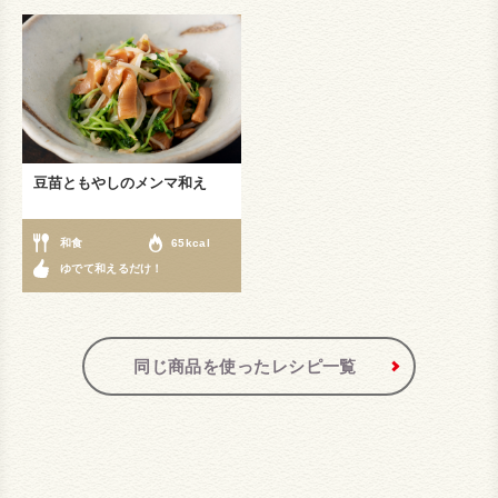
豆苗ともやしのメンマ和え
和食
65kcal
ゆでて和えるだけ！
同じ商品を使ったレシピ一覧