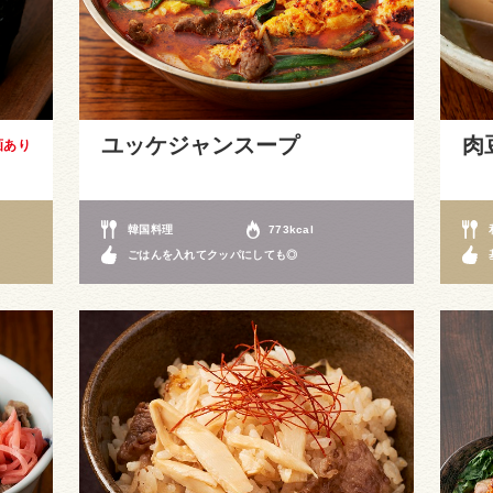
ユッケジャンスープ
肉
画あり
韓国料理
773kcal
ごはんを入れてクッパにしても◎