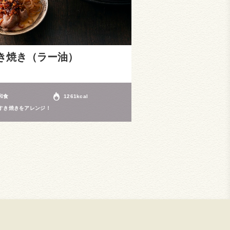
き焼き（ラー油）
和食
1261kcal
すき焼きをアレンジ！