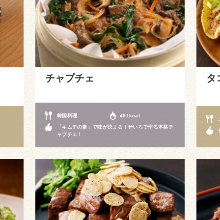
チャプチェ
タ
韓国料理
491kcal
「キムチの素」で味が決まる！せいろで作る本格チ
ャプチェ！