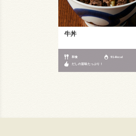
牛丼
和食
914kcal
だしの旨味たっぷり！