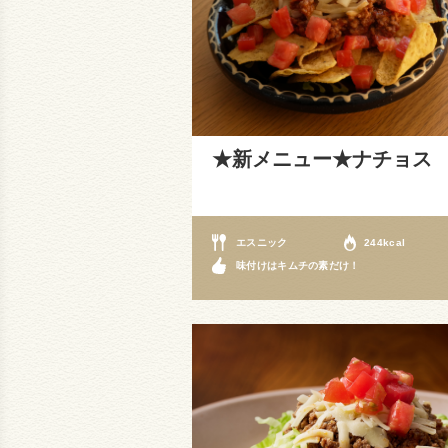
★新メニュー★ナチョス
エスニック
244kcal
味付けはキムチの素だけ！