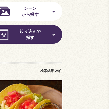
シーン
から探す
絞り込んで
探す
検索結果
24
件