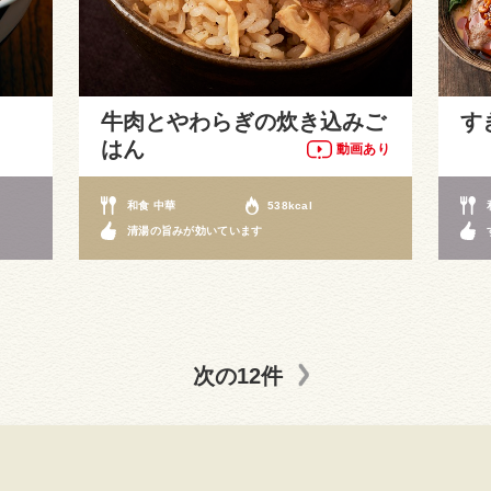
牛肉とやわらぎの炊き込みご
す
はん
動画あり
和食 中華
538kcal
清湯の旨みが効いています
次の12件