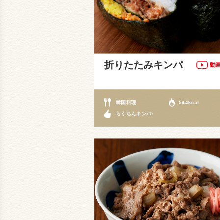
折りたたみキンパ
動
韓国料理
544kcal
らくちんキンパ♪