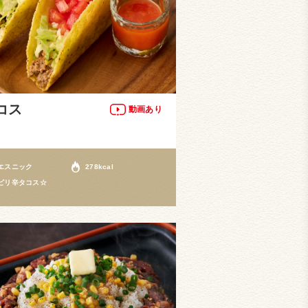
コス
動画あり
エスニック
278kcal
ピリ辛タコス☆