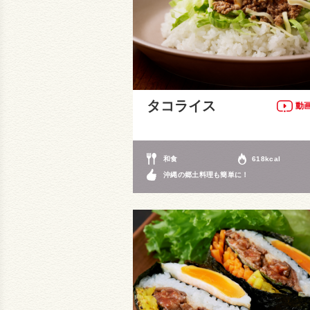
タコライス
動
和食
618kcal
沖縄の郷土料理も簡単に！