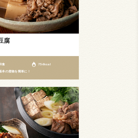
豆腐
和食
754kcal
基本の煮物を簡単に！