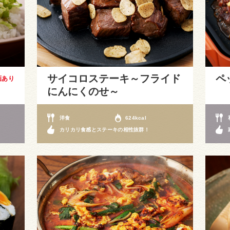
サイコロステーキ～フライド
ペ
画あり
にんにくのせ～
洋食
624kcal
カリカリ食感とステーキの相性抜群！