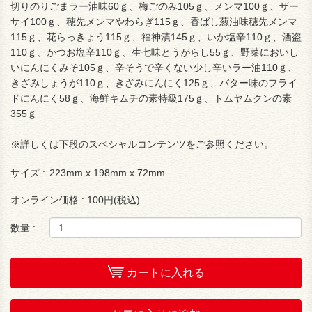
切りのりごまラー油味60ｇ、梅ごのみ105ｇ、メンマ100ｇ、ザー
サイ100ｇ、穂先メンマやわらぎ115ｇ、香ばし葱油味穂先メンマ
115ｇ、花らっきょう115ｇ、福神漬145ｇ、いか塩辛110ｇ、酒盗
110ｇ、かつお塩辛110ｇ、生七味とうがらし55ｇ、野菜においし
いにんにくみそ105ｇ、辛そうで辛くない少し辛いラー油110ｇ、
きざみしょうが110ｇ、きざみにんにく125ｇ、バター味のフライ
ドにんにく58ｇ、海鮮キムチの素特級175ｇ、トムヤムクンの素
355ｇ
※詳しくは下段のスペシャルコンテンツをご参照ください。
サイズ :
223mm x 198mm x 72mm
オンライン価格 :
100円(税込)
数量 :
カートに入れる