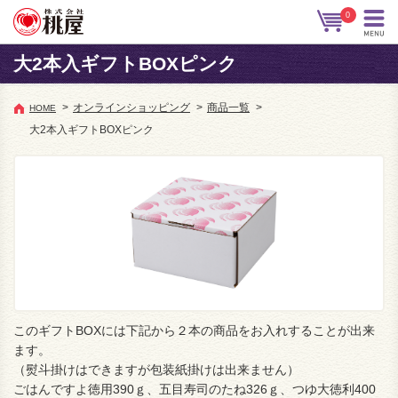
0
大2本入ギフトBOXピンク
>
オンラインショッピング
>
商品一覧
>
HOME
大2本入ギフトBOXピンク
このギフトBOXには下記から２本の商品をお入れすることが出来
ます。
（熨斗掛けはできますが包装紙掛けは出来ません）
ごはんですよ徳用390ｇ、五目寿司のたね326ｇ、つゆ大徳利400