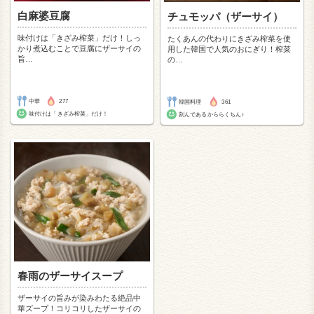
白麻婆豆腐
チュモッパ（ザーサイ）
味付けは「きざみ榨菜」だけ！しっ
たくあんの代わりにきざみ榨菜を使
かり煮込むことで豆腐にザーサイの
用した韓国で人気のおにぎり！榨菜
旨
…
の
…
中華
277
韓国料理
361
味付けは「きざみ榨菜」だけ！
刻んであるかららくちん♪
春雨のザーサイスープ
ザーサイの旨みが染みわたる絶品中
華ズープ！コリコリしたザーサイの