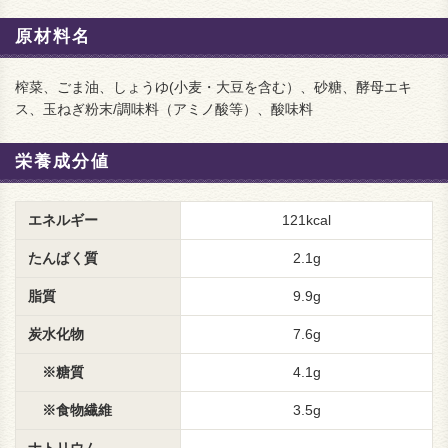
原材料名
榨菜、ごま油、しょうゆ(小麦・大豆を含む）、砂糖、酵母エキ
ス、玉ねぎ粉末/調味料（アミノ酸等）、酸味料
栄養成分値
エネルギー
121kcal
たんぱく質
2.1g
脂質
9.9g
炭水化物
7.6g
※糖質
4.1g
※食物繊維
3.5g
ナトリウム
-