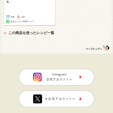
食
…
中華
153
旨みたっぷり中華ズープ！
この商品を使ったレシピ一覧