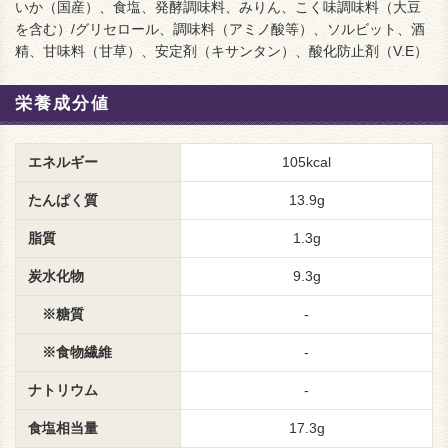
いか（国産）、食塩、発酵調味料、みりん、こく味調味料（大豆
を含む）/グリセロール、調味料（アミノ酸等）、ソルビット、酒
精、甘味料（甘草）、安定剤（キサンタン）、酸化防止剤（V.E）
栄養成分値
エネルギー
105kcal
たんぱく質
13.9g
脂質
1.3g
炭水化物
9.3g
※糖質
-
※食物繊維
-
ナトリウム
-
食塩相当量
17.3g