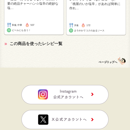
要の絶品チャーハン☆塩辛の絶妙な
「桃屋のいか塩辛」があれば簡単に
塩
…
作れ
…
和食,中華
507
洋食
172
ビールにも合う！
まろやかでコクのあるソース
この商品を使ったレシピ一覧