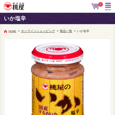
0
いか塩辛
>
オンラインショッピング
>
商品一覧
>
いか塩辛
HOME