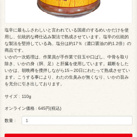
塩辛に最もふさわしいと言われている国産のするめいかだけを使
用し、伝統的な樽仕込み製法で熟成させています。塩辛の伝統的
な製法を堅持している為、塩分は約17％（濃口醤油の約1.2倍）の
商品です。
いかの一次処理は、作業員が手作業で目玉や口ばし、中骨を取り
除き、いかの身（胴、足）と肝臓を使用しています。裁断をした
いかは、朝晩樽を攪拌しながら15～20日にわたって熟成させてい
ます。こうする事により、わたの生臭みが無くなり、いかの旨み
を充分に引き出しております。
サイズ :
110g
オンライン価格 :
645円(税込)
数量 :