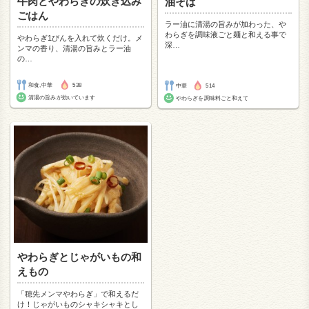
牛肉とやわらぎの炊き込み
油そば
ごはん
ラー油に清湯の旨みが加わった、や
わらぎを調味液ごと麺と和える事で
やわらぎ1びんを入れて炊くだけ。メ
深
…
ンマの香り、清湯の旨みとラー油
の
…
和食,中華
538
中華
514
清湯の旨みが効いています
やわらぎを調味料ごと和えて
やわらぎとじゃがいもの和
えもの
「穂先メンマやわらぎ」で和えるだ
け！じゃがいものシャキシャキとし