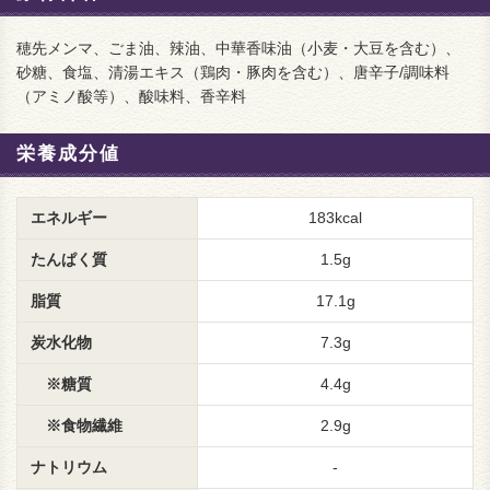
穂先メンマ、ごま油、辣油、中華香味油（小麦・大豆を含む）、
砂糖、食塩、清湯エキス（鶏肉・豚肉を含む）、唐辛子/調味料
（アミノ酸等）、酸味料、香辛料
栄養成分値
エネルギー
183kcal
たんぱく質
1.5g
脂質
17.1g
炭水化物
7.3g
※糖質
4.4g
※食物繊維
2.9g
ナトリウム
-