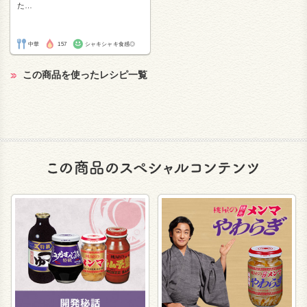
た
…
中華
157
シャキシャキ食感◎
この商品を使ったレシピ一覧