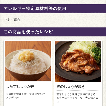
アレルギー特定原材料等の使用
ごま・鶏肉
この商品を使ったレシピ
しらすしょうが丼
豚のしょうが焼き
冷蔵庫の常連を使って香り豊かな、
甘辛しょうが風味が簡単に決まる！
スグデキ丼！
お弁当にもピッタリな、大人気メニ
ュ
…