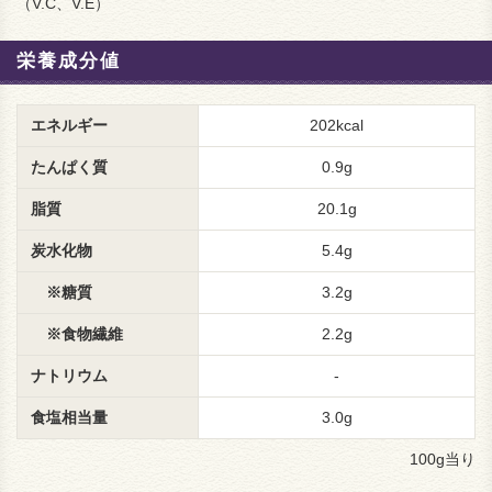
（V.C、V.E）
栄養成分値
エネルギー
202kcal
たんぱく質
0.9g
脂質
20.1g
炭水化物
5.4g
※糖質
3.2g
※食物繊維
2.2g
ナトリウム
-
食塩相当量
3.0g
100g当り