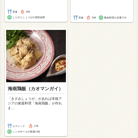
和食
400
しらすとしょうがの相性抜群
和食
369
豚肉料理の定番です
海南鶏飯（カオマンガイ）
「きざみしょうが」があれば本格ア
ジアの家庭料理「海南鶏飯」が作れ
ま
…
エスニック
578
シンガポールの家庭の味