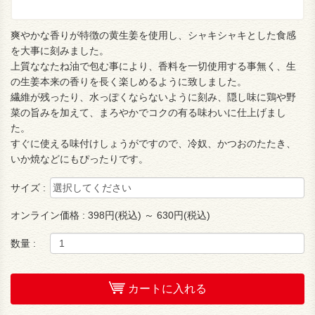
爽やかな香りが特徴の黄生姜を使用し、シャキシャキとした食感
を大事に刻みました。
上質ななたね油で包む事により、香料を一切使用する事無く、生
の生姜本来の香りを長く楽しめるように致しました。
繊維が残ったり、水っぽくならないように刻み、隠し味に鶏や野
菜の旨みを加えて、まろやかでコクの有る味わいに仕上げまし
た。
すぐに使える味付けしょうがですので、冷奴、かつおのたたき、
いか焼などにもぴったりです。
サイズ :
オンライン価格 :
398円(税込) ～ 630円(税込)
数量 :
カートに入れる