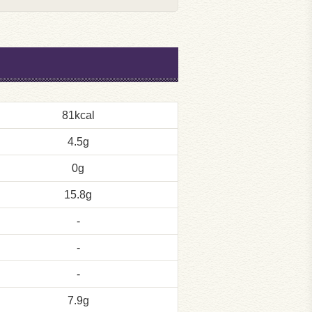
81kcal
4.5g
0g
15.8g
-
-
-
7.9g