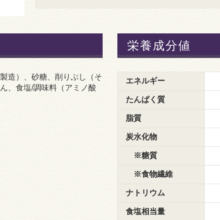
栄養成分値
製造）、砂糖、削りぶし（そ
エネルギー
ん、食塩/調味料（アミノ酸
たんぱく質
脂質
炭水化物
※糖質
※食物繊維
ナトリウム
食塩相当量