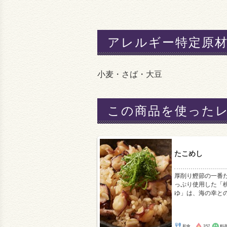
アレルギー特定原
小麦・さば・大豆
この商品を使った
たこめし
厚削り鰹節の一番
っぷり使用した「
ゆ」は、海の幸と
和食
357
料