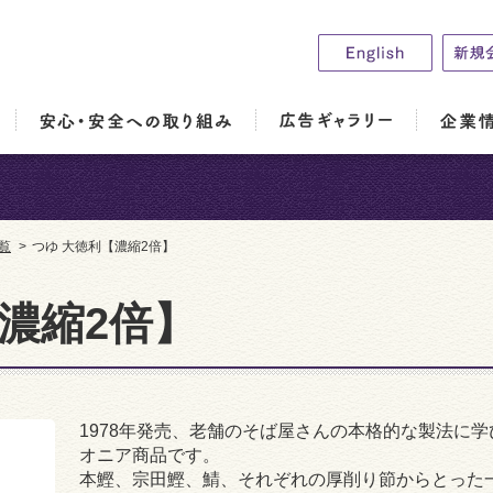
覧
>
つゆ 大徳利【濃縮2倍】
濃縮2倍】
1978年発売、老舗のそば屋さんの本格的な製法に
オニア商品です。
本鰹、宗田鰹、鯖、それぞれの厚削り節からとった