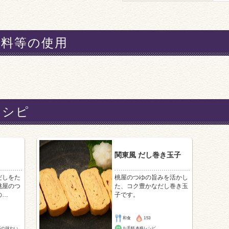
材料等の使用
レシピ
関東風 だし巻き玉子
だしをた
桃屋のつゆの旨みを活かし
桃屋のつ
た、コク豊かなだし巻き玉
の
…
子です。
和食
153
亭の味わい
お手軽本格レシピ