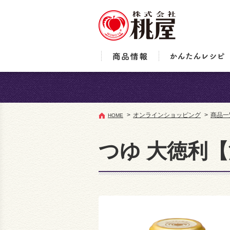
>
オンラインショッピング
>
商品一
HOME
つゆ 大徳利【