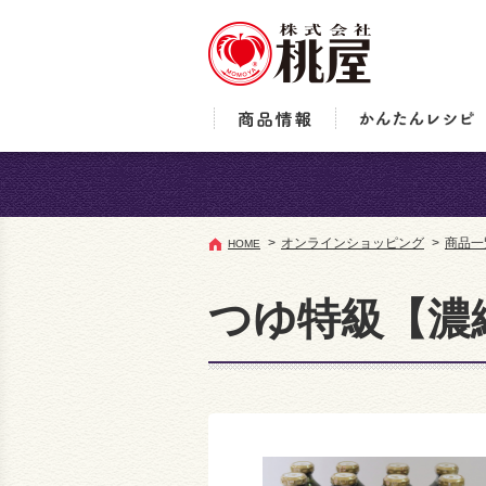
>
オンラインショッピング
>
商品一
HOME
つゆ特級【濃