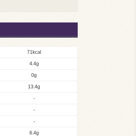
71kcal
4.4g
0g
13.4g
-
-
-
6.4g