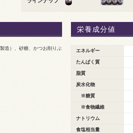
ラインナップ
栄養成分値
製造）、砂糖、かつお削りぶ
エネルギー
たんぱく質
脂質
炭水化物
※糖質
※食物繊維
ナトリウム
食塩相当量