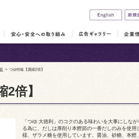
覧
>
つゆ特級【濃縮2倍】
縮2倍】
「つゆ 大徳利」のコクのある味わいを大事にしな
る為に、だしは厚削り本鰹節の一番だしのみを使用
様、ザラメ糖を使用しています。醤油、砂糖、本鰹