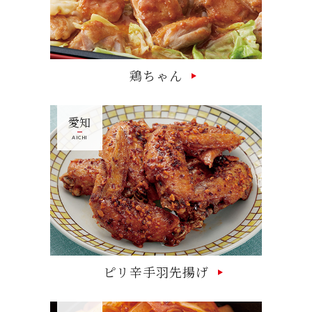
鶏ちゃん
愛知
AICHI
ピリ辛手羽先揚げ