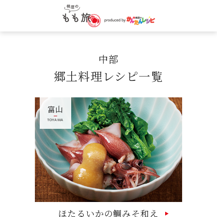
中部
郷土料理レシピ一覧
富山
TOYAMA
ほたるいかの鯛みそ和え