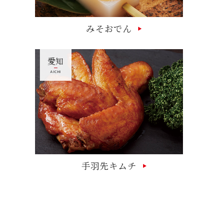
みそおでん
愛知
AICHI
手羽先キムチ