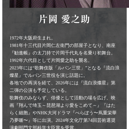
片岡 愛之助
1972年大阪府生まれ。
1981年十三代目片岡仁左衛門の部屋子となり、南座
『勧進帳』の太刀持で片岡千代丸を名乗り初舞台。
1992年六代目として片岡愛之助を襲名。
2023年には“歌舞伎版「ルパン三世」”となる『流白浪
燦星』でルパン三世役を演じ話題に。
各地での再演を経て、2026年には『流白浪燦星』第
二弾の公演も予定している。
歌舞伎のみならず、俳優として活動の場を広げ、映
画『翔んで埼玉～琵琶湖より愛をこめて～』『はた
らく細胞』やNHK大河ドラマ『べらぼう〜蔦重栄華
乃夢噺〜』等に出演。2024年文化庁第74回芸術選奨
演劇部門文部科学大臣賞を受賞。