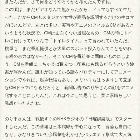
きたんだが、さて何をどうやろうかと考えたんですね。
この頃は、まだビデオなんて無かったから、ドラマもすべて生だ
った。だからCMもスタジオで女性が商品を説明するだけの生コマ
がほとんどで、あとは多少、実写やアニメのフィルムCMがあると
いうような状況で、CMは面白くない退屈なもの、CMの時にトイ
レに行けっていうんで「トイレタイム」って言われていたんだ。
桃屋も、まだ番組提供とか大量のスポット投入なんてことをやれ
る程の余力はなかった。そこでCMを番組並に面白いものにしよ
う、CMを番組にしちゃえば目立つし印象にも残るだろうという妙
案が浮かんだ。誰もが知っている話をパロディーにしてアニメー
ションでやれば、起承転結もあり、メリハリもはっきりして立派
なCMドラマになるだろうと、新聞広告ののり平さんの顔をアニメ
化することにしたんだ。これは今にして思うと、実に素晴らしい
発想だったんだね。
のり平さんは、戦後すぐのNHKラジオの『日曜娯楽版』でスター
トした人だ。この番組は三木鶏郎が中心になって、言論も自由に
なり、かなりきつい社会風刺を利かせたバラエティ形式で大人気