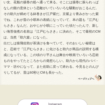
い女、花魁の揚巻の処へ通って来る。そこには揚巻に振られっぱ
なしの髭の意休という恋敵がいていろいろな騒動がおこるんだ。
その助六が締めてる鉢巻きが江戸紫だ。京紫より青みがかった紫
でね、これが昔の小唄本の表紙になっていて、本の題も『江戸む
らさき』なんだ。おやじが小唄にこっていた頃だったんで、新し
い海苔佃煮の名前は『江戸むらさき』に決めた。そこで最初のCM
は、当然『助六篇』になった。
出だしは猿飛佐助が茶漬けを食べていて、そのおいしい秘密は
と、忍術で『江戸むらさき』に化けると助六が商品の説明する構
成になっている。この頃のり平さんは舞台や映画でいろいろ忍術
ものをやってたところからの発想らしい。助六から現代のパパ・
ママ・坊やになって、また佐助に戻って終わる。今見るとのんび
りしてるが、昔は60秒とCMも長かった。