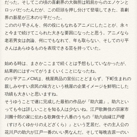
だった。そしてこの頃の喜劇界の大御所は戦前からのエノケンと
ロッパだったんだが、この巨頭を押し分けて登場してきた、喜劇
界の新星が三木のり平だった。
こののり平さんを、何の役にもなれるアニメにしたことが、永々
と今まで続けてこられた大きな要因になったと思う。アニメなら
老若男女は勿論、何にでもなれて、年も取らない、そしてのり平
さんはあらゆるものを表現できる芸を持っていた。
始める時は、まさかここまで続くとは予想もしていなかったが、
結果的にはすべてがうまくいくことになったね。
のり平アニメCMは、桃屋商品の宣伝にとどまらず、下町生まれの
親しみやすい庶民の味方という桃屋の企業イメージを鮮明にした
功績も大きいと思いますね。
そうゆうことで遂に完成した最初の作品が『助六篇』。助六とい
っても今は詳しいことを知る人は少ないね。江戸歌舞伎の宗家市
川團十郎の家に伝わる歌舞伎十八番のうちの『助六由縁江戸櫻
（すけろくゆかりのえどざくら）』という芝居だ。その主人公の
花川戸の助六が江戸一番のいい男なんだ。そして毎晩吉原一のい