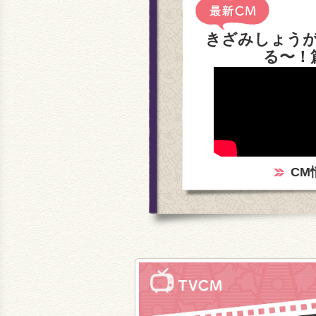
きざみしょう
る〜！
CM