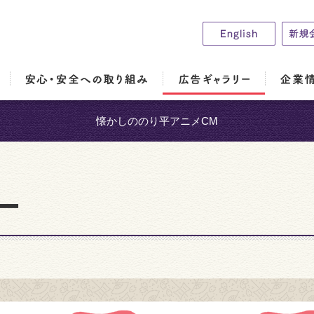
懐かしののり平アニメCM
ー