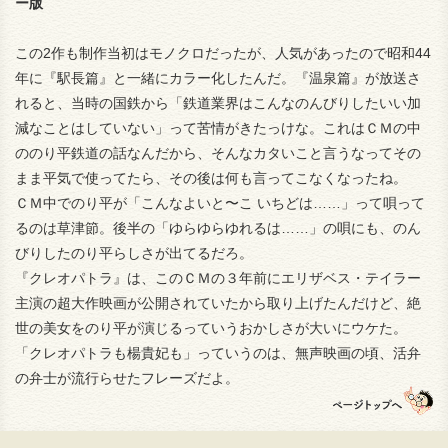
ー版
この2作も制作当初はモノクロだったが、人気があったので昭和44
年に『駅長篇』と一緒にカラー化したんだ。『温泉篇』が放送さ
れると、当時の国鉄から「鉄道業界はこんなのんびりしたいい加
減なことはしていない」って苦情がきたっけな。これはＣＭの中
ののり平鉄道の話なんだから、そんなカタいこと言うなってその
まま平気で使ってたら、その後は何も言ってこなくなったね。
ＣＭ中でのり平が「こんなよいと〜こ いちどは……」って唄って
るのは草津節。後半の「ゆらゆらゆれるは……」の唄にも、のん
びりしたのり平らしさが出てるだろ。
『クレオパトラ』は、このＣＭの３年前にエリザベス・テイラー
主演の超大作映画が公開されていたから取り上げたんだけど、絶
世の美女をのり平が演じるっていうおかしさが大いにウケた。
「クレオパトラも楊貴妃も」っていうのは、無声映画の頃、活弁
の弁士が流行らせたフレーズだよ。