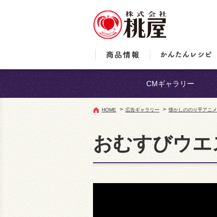
CMギャラリー
>
>
HOME
広告ギャラリー
懐かしののり平アニメ
おむすびウエス