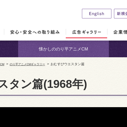
懐かしののり平アニメCM
>
>
おむすびウエスタン篇
CM
のり平アニメCMギャラリー
タン篇(1968年)