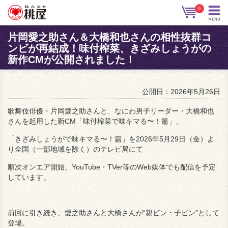
0
片岡愛之助さん＆大橋和也さんの相性抜群コ
ンビが再結成！味付榨菜、きざみしょうがの
新作CMが公開されました！
公開日：2026年5月26日
歌舞伎俳優・片岡愛之助さんと、なにわ男子リーダー・大橋和也
さんを起用した新CM「
味付
榨菜で味キマ
る
〜！篇」、
「きざみしょうが
で
味キマ
る
〜！篇」を2026年5月29日（金）よ
り全国（一部地域を除く）のテレビ局にて
順次オンエア開始、YouTube・
TVer
等のWeb媒体でも配信を予定
しています。
前回に引き続き、愛之助さんと大橋さんが“親ビン・子ビン”として
登場。