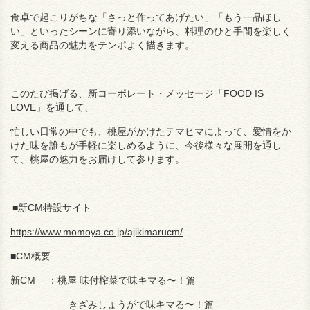
食卓で起こりがちな「さっと作ってあげたい」「もう一品ほし
い」といったシーンに寄り添いながら、
料理のひと手間を楽しく
変える商品の魅力をテンポよく描きます。
このたび掲げる、新コーポレート・メッセージ「FOOD IS
LOVE」を通して、
忙しい日常の中でも、桃屋がかけたテマヒマによって、愛情をか
けた味を誰もが手軽に楽しめるように、
今後様々な展開を通し
て、桃屋の魅力をお届けして参ります。
■
新CM特設サイト
https://www.momoya.co.jp/ajikimarucm/
■
CM概要
新CM
：桃屋
味付
榨菜で味キマ
る
〜！篇
きざみしょうが
で
味キマ
る
〜！篇