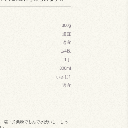
300g
適宜
適宜
1/4株
1丁
800ml
小さじ1
適宜
、塩・片栗粉でもんで水洗いし、しっ
い。