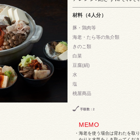
材料（4人分）
豚・鶏肉等
海老・たら等の魚介類
きのこ類
白菜
豆腐(絹)
水
塩
桃屋商品
手順数：2
MEMO
海老を使う場合は背わたを取り
かりと水気をふき取ってくださ