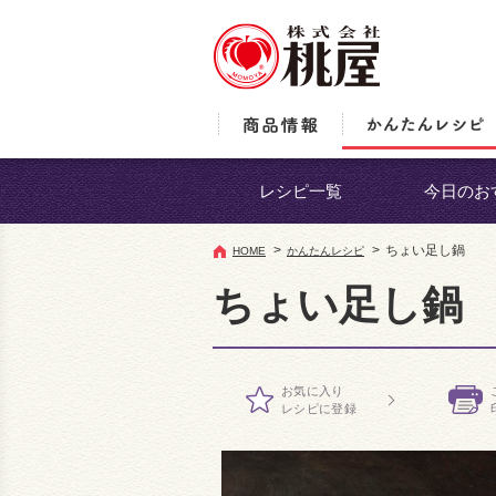
レシピ一覧
今日のお
>
>
ちょい足し鍋
HOME
かんたんレシピ
ちょい足し鍋
お気に入り
レシピに登録