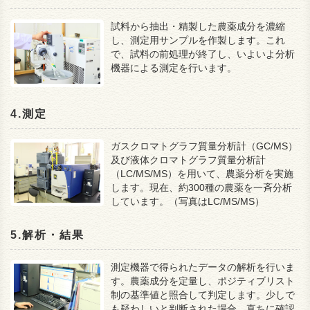
試料から抽出・精製した農薬成分を濃縮
し、測定用サンプルを作製します。これ
で、試料の前処理が終了し、いよいよ分析
機器による測定を行います。
4.測定
ガスクロマトグラフ質量分析計（GC/MS）
及び液体クロマトグラフ質量分析計
（LC/MS/MS）を用いて、農薬分析を実施
します。現在、約300種の農薬を一斉分析
しています。（写真はLC/MS/MS）
5.解析・結果
測定機器で得られたデータの解析を行いま
す。農薬成分を定量し、ポジティブリスト
制の基準値と照合して判定します。少しで
も疑わしいと判断された場合、直ちに確認