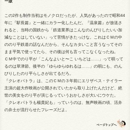
ー版
この2作も制作当初はモノクロだったが、人気があったので昭和44
年に『駅長篇』と一緒にカラー化したんだ。『温泉篇』が放送さ
れると、当時の国鉄から「鉄道業界はこんなのんびりしたいい加
減なことはしていない」って苦情がきたっけな。これはＣＭの中
ののり平鉄道の話なんだから、そんなカタいこと言うなってその
まま平気で使ってたら、その後は何も言ってこなくなったね。
ＣＭ中でのり平が「こんなよいと〜こ いちどは……」って唄って
るのは草津節。後半の「ゆらゆらゆれるは……」の唄にも、のん
びりしたのり平らしさが出てるだろ。
『クレオパトラ』は、このＣＭの３年前にエリザベス・テイラー
主演の超大作映画が公開されていたから取り上げたんだけど、絶
世の美女をのり平が演じるっていうおかしさが大いにウケた。
「クレオパトラも楊貴妃も」っていうのは、無声映画の頃、活弁
の弁士が流行らせたフレーズだよ。