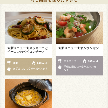
★新メニュー★ズッキーニと
★新メニュー★ヤムウンセン
ベーコンのペペロンチーノ
エスニック
165kcal
洋食
649kcal
手軽に楽しむ本格ヤムウンセ
きざみにんにくで本格パスタ！
ン！