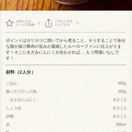
お気に入り
このレシピを
レシピに登録
シェアする
ポイントはカリカリに焼いてから煮ること。そうすることで余分
な脂が抜け豚肉の旨みが凝縮したルーローファンに仕上がりま
す！そこにきざみにんにくが合わされば.....もう間違いなしで
す！
材料（2人分）
ごはん
400g
豚バラブロック肉
200g
「きざみにんにく」
大さじ2
しょうゆ
大さじ1
砂糖
大さじ1
水
200ml