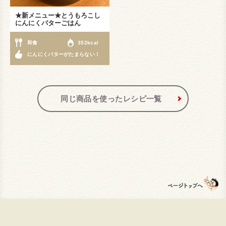
★新メニュー★とうもろこし
にんにくバターごはん
和食
352kcal
にんにくバターがたまらない！
同じ商品を使ったレシピ一覧