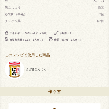
酢
大さじ1
黒こしょう
適宜
ゆで卵（半熟）
2個
チンゲン菜
1/2株
エネルギー：808kcal（1人当り）
手順数：3
食塩相当量：3.1g（1人当り）
糖質：80.0g（1人当り）
このレシピで使用した商品
きざみにんにく