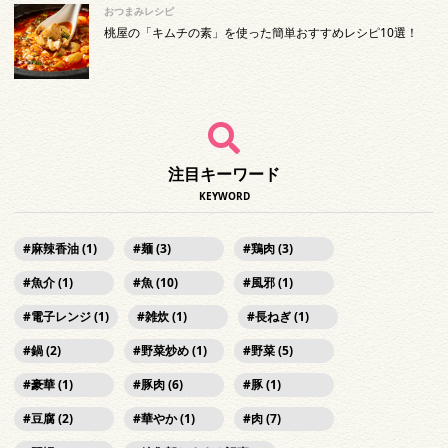
おつまみレシピ
桃屋の「キムチの素」を使った簡単おすすめレシピ10選！
注目キーワード
KEYWORD
麻辣香油 (1)
麺 (3)
鶏肉 (3)
魚介 (1)
魚 (10)
風邪 (1)
電子レンジ (1)
雑炊 (1)
長ねぎ (1)
鍋 (2)
野菜炒め (1)
野菜 (5)
豪華 (1)
豚肉 (6)
豚 (1)
豆腐 (2)
華やか (1)
肉 (7)