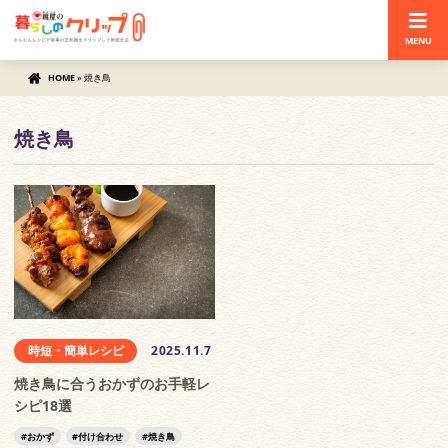
MENU
HOME
»
焼き鳥
焼き鳥
時短・簡単レシピ
2025.11.7
焼き鳥に合うおかずのお手軽レ
シピ18選
おかず
付け合わせ
焼き鳥