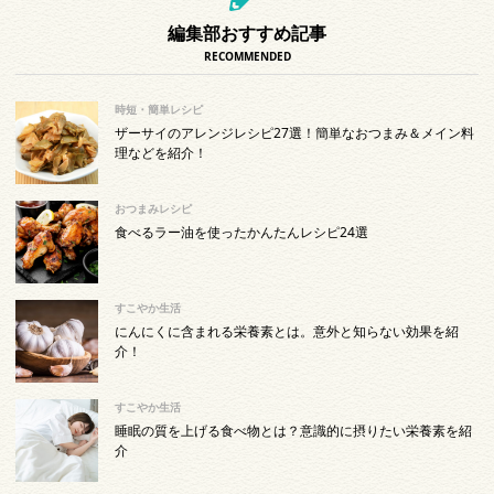
編集部おすすめ記事
RECOMMENDED
時短・簡単レシピ
ザーサイのアレンジレシピ27選！簡単なおつまみ＆メイン料
理などを紹介！
おつまみレシピ
食べるラー油を使ったかんたんレシピ24選
すこやか生活
にんにくに含まれる栄養素とは。意外と知らない効果を紹
介！
すこやか生活
睡眠の質を上げる食べ物とは？意識的に摂りたい栄養素を紹
介