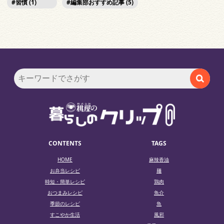
習慣 (1)
編集部おすすめ記事 (5)
CONTENTS
TAGS
HOME
麻辣香油
お弁当レシピ
麺
時短・簡単レシピ
鶏肉
おつまみレシピ
魚介
季節のレシピ
魚
すこやか生活
風邪