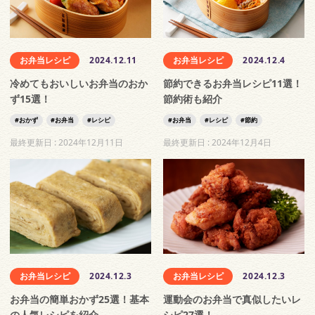
お弁当レシピ
2024.12.11
お弁当レシピ
2024.12.4
冷めてもおいしいお弁当のおか
節約できるお弁当レシピ11選！
ず15選！
節約術も紹介
おかず
お弁当
レシピ
お弁当
レシピ
節約
最終更新日 :
2024年12月11日
最終更新日 :
2024年12月4日
お弁当レシピ
2024.12.3
お弁当レシピ
2024.12.3
お弁当の簡単おかず25選！基本
運動会のお弁当で真似したいレ
の人気レシピを紹介
シピ27選！