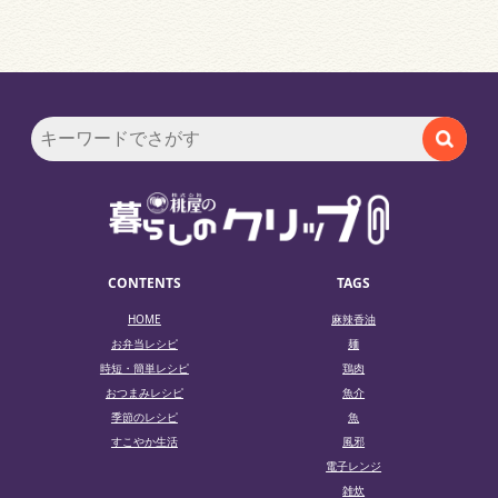
CONTENTS
TAGS
HOME
麻辣香油
お弁当レシピ
麺
時短・簡単レシピ
鶏肉
おつまみレシピ
魚介
季節のレシピ
魚
すこやか生活
風邪
電子レンジ
雑炊