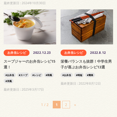
最終更新日 :
2024年10月30日
お弁当レシピ
2022.12.23
お弁当レシピ
2022.8.12
スープジャーのお弁当レシピ15
栄養バランスも抜群！中学生男
選！
子が喜ぶお弁当レシピ13選
お弁当
スープ
レシピ
和風
お弁当
時短
簡単
洋風
最終更新日 :
2022年8月12日
最終更新日 :
2025年3月17日
1 / 2
1
2
»