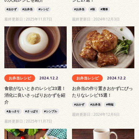
おかず
お弁当
レシピ
お弁当
秋
簡単
最終更新日 :
2025年11月7日
最終更新日 :
2024年12月3日
お弁当レシピ
2024.12.2
お弁当レシピ
2024.12.2
食欲がないときのレシピ23選！
お弁当の作り置きおかずにぴっ
消化に良いさっぱりおかずを紹
たりなレシピ15選！
介
おかず
お弁当
時短
あっさり
さっぱり
シンプル
最終更新日 :
2024年12月6日
最終更新日 :
2025年11月7日