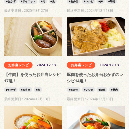
おかず
ダイエット
肉
魚
お弁当
レシピ
丼
時短
最終更新日 :
2025年3月27日
最終更新日 :
2024年12月13日
お弁当レシピ
2024.12.13
お弁当レシピ
2024.12.13
【牛肉】を使ったお弁当レシピ
豚肉を使ったお弁当おかずのレ
17選！
シピ14選！
おかず
お弁当
肉
おかず
レシピ
簡単
豚肉
最終更新日 :
2024年12月13日
最終更新日 :
2024年12月13日