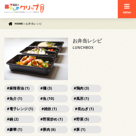
MENU
HOME
»
お弁当レシピ
お弁当レシピ
LUNCHBOX
麻辣香油 (1)
麺 (3)
鶏肉 (3)
魚介 (1)
魚 (10)
風邪 (1)
電子レンジ (1)
雑炊 (1)
長ねぎ (1)
鍋 (2)
野菜炒め (1)
野菜 (5)
豪華 (1)
豚肉 (6)
豚 (1)