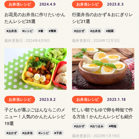
お弁当レシピ
2024.4.9
お弁当レシピ
2023.8.3
お花見のお弁当に作りたいかん
行楽弁当のおかず＆おにぎりレ
たんレシピ25選
シピ21選
お弁当
レシピ
春
簡単
おかず
お弁当
副菜
最終更新日 :
2024年4月9日
最終更新日 :
2024年12月3日
お弁当レシピ
2023.8.2
お弁当レシピ
2023.1.18
子どもが喜ぶごはんならこのメ
忙しい朝でもゆで卵を時短で作
ニュー！人気のかんたんレシピ
る方法！かんたんレシピも紹介
19選
おかず
おつまみ
時短
おかず
お弁当
レシピ
子供
最終更新日 :
2023年1月19日