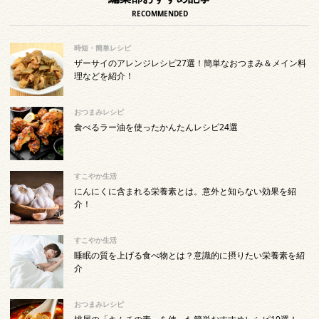
RECOMMENDED
時短・簡単レシピ
ザーサイのアレンジレシピ27選！簡単なおつまみ＆メイン料
理などを紹介！
おつまみレシピ
食べるラー油を使ったかんたんレシピ24選
すこやか生活
にんにくに含まれる栄養素とは。意外と知らない効果を紹
介！
すこやか生活
睡眠の質を上げる食べ物とは？意識的に摂りたい栄養素を紹
介
おつまみレシピ