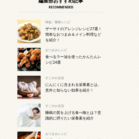
編集部おすすめ記事
RECOMMENDED
時短・簡単レシピ
ザーサイのアレンジレシピ27選！
簡単なおつまみ＆メイン料理など
を紹介！
おつまみレシピ
食べるラー油を使ったかんたんレ
シピ24選
すこやか生活
にんにくに含まれる栄養素とは。
意外と知らない効果を紹介！
すこやか生活
睡眠の質を上げる食べ物とは？意
識的に摂りたい栄養素を紹介
おつまみレシピ