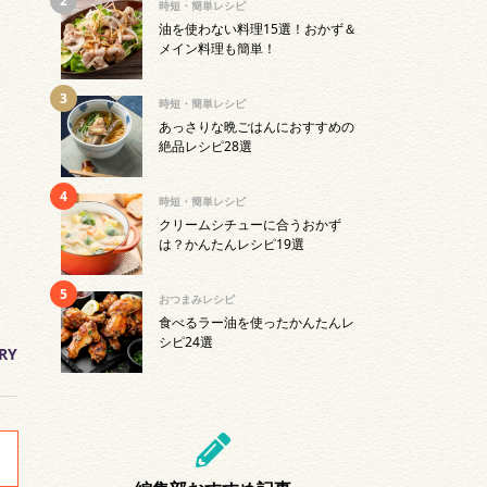
時短・簡単レシピ
油を使わない料理15選！おかず＆
メイン料理も簡単！
時短・簡単レシピ
あっさりな晩ごはんにおすすめの
絶品レシピ28選
時短・簡単レシピ
クリームシチューに合うおかず
は？かんたんレシピ19選
おつまみレシピ
食べるラー油を使ったかんたんレ
シピ24選
RY