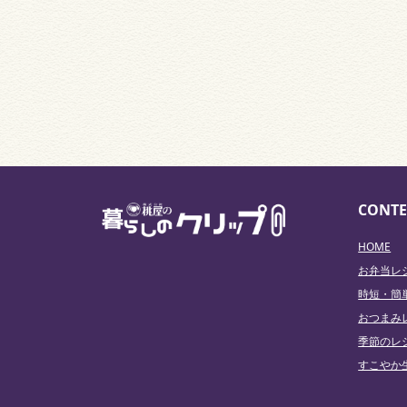
CONTE
HOME
お弁当レ
時短・簡
おつまみ
季節のレ
すこやか