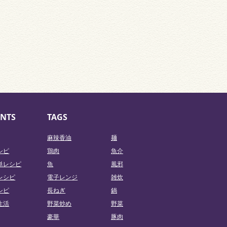
NTS
TAGS
麻辣香油
麺
シピ
鶏肉
魚介
単レシピ
魚
風邪
レシピ
電子レンジ
雑炊
シピ
長ねぎ
鍋
生活
野菜炒め
野菜
豪華
豚肉