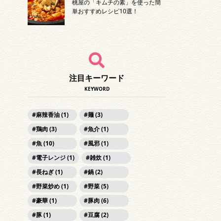
桃屋の「キムチの素」を使った簡
単おすすめレシピ10選！
注目キーワード
KEYWORD
麻辣香油 (1)
麺 (3)
鶏肉 (3)
魚介 (1)
魚 (10)
風邪 (1)
電子レンジ (1)
雑炊 (1)
長ねぎ (1)
鍋 (2)
野菜炒め (1)
野菜 (5)
豪華 (1)
豚肉 (6)
豚 (1)
豆腐 (2)