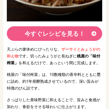
今すぐレシピを見る！
天ぷらの箸休めにぴったりな、
ザーサイとみょうがの
和え物
です。切ったみょうがと長ねぎに
桃屋の「味付
榨菜」
を和えるだけで、あっという間に完成します。
桃屋の「味付榨菜」は、10数種類の香辛料とともに甕
に詰め、約1年発酵熟成させているので、深い旨みが
特徴のびん詰です。
さっぱりした香味野菜に和えることで、旨みと食感が
加わり、食欲をそそる味わいに仕上がります。