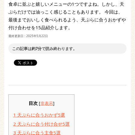
食卓に並ぶと嬉しいメニューの1つですよね。しかし、天
ぷらだけでは油っこく感じることもあります。 今回は、
最後までおいしく食べられるよう、天ぷらに合うおかずや
付け合わせを15品紹介します。
最終更新日 :
2025年5月22日
この記事は
約7分
で読み終わります。
目次
[
非表示
]
1
天ぷらに合うおかず5選
2
天ぷらに合う付け合せ5選
3
天ぷらに合う主食5選