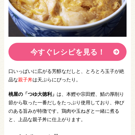
今すぐレシピを見る！
口いっぱいに広がる芳醇なだしと、とろとろ玉子が絶
品な
親子丼
は天ぷらにぴったり。
桃屋の「つゆ大徳利」
は、本鰹や宗田鰹、鯖の厚削り
節から取った一番だしをたっぷり使用しており、伸び
のある旨みが特徴です。鶏肉や玉ねぎと一緒に煮る
と、上品な親子丼に仕上がります。