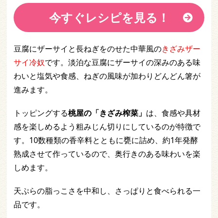
今すぐレシピを見る！
豆腐にザーサイと長ねぎをのせた中華風の
きざみザー
サイ冷奴
です。淡泊な豆腐にザーサイの深みのある味
わいと塩気や食感、ねぎの風味が加わりどんどん箸が
進みます。
トッピングする
桃屋の「きざみ榨菜」
は、食感や具材
感を楽しめるよう粗みじん切りにしているのが特徴で
す。10数種類の香辛料とともに甕に詰め、約1年発酵
熟成させて作っているので、奥行きのある味わいを楽
しめます。
天ぷらの脂っこさを中和し、さっぱりと食べられる一
品です。