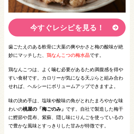
今すぐレシピを見る！
歯ごたえのある軟骨に大葉の爽やかさと梅の酸味が絶
妙にマッチした、
鶏なんこつの梅水晶
です。
鶏なんこつは、よく噛む必要があるため満腹感を得や
すい食材です。カロリーが気になる天ぷらと組み合わ
せれば、ヘルシーにボリュームアップできますよ。
味の決め手は、塩味や酸味の角がとれたまろやかな味
わいの
桃屋の「梅ごのみ」
です。自社で製造した梅干
に鰹節や昆布、紫蘇、隠し味にりんごを使っているの
で豊かな風味とすっきりした甘みが特徴です。