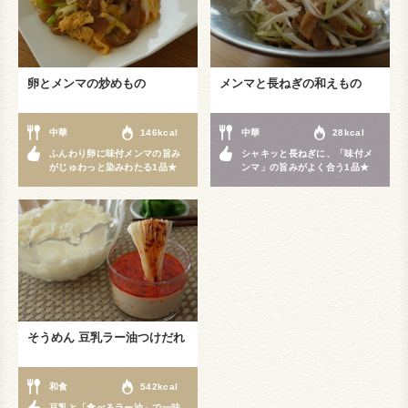
卵とメンマの炒めもの
メンマと長ねぎの和えもの
中華
146kcal
中華
28kcal
ふんわり卵に味付メンマの旨み
シャキッと長ねぎに、「味付メ
がじゅわっと染みわたる1品★
ンマ」の旨みがよく合う1品★
そうめん 豆乳ラー油つけだれ
和食
542kcal
豆乳と「食べるラー油」で一味