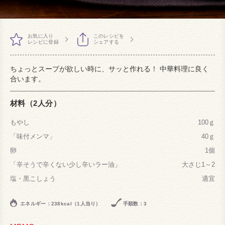
お気に入り
このレシピを
レシピに登録
シェアする
ちょっとスープが欲しい時に、サッと作れる！ 中華料理に良く
合います。
材料（2人分）
もやし
100ｇ
「味付メンマ」
40ｇ
卵
1個
「辛そうで辛くない少し辛いラー油」
大さじ1～2
塩・黒こしょう
適宜
エネルギー：238kcal（1人当り）
手順数：3