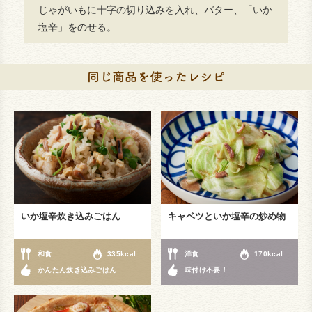
じゃがいもに十字の切り込みを入れ、バター、「いか
塩辛」をのせる。
いか塩辛炊き込みごはん
キャベツといか塩辛の炒め物
和食
335kcal
洋食
170kcal
かんたん炊き込みごはん
味付け不要！