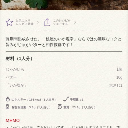
お気に入り
このレシピを
レシピに登録
シェアする
長期間熟成させた、「桃屋のいか塩辛」ならではの濃厚なコクと
旨みがじゃがバターと相性抜群です！
材料（1人分）
じゃがいも
1個
バター
10g
「いか塩辛」
大さじ1
エネルギー：198kcal（1人当り）
手順数：2
食塩相当量：3.6g（1人当り）
糖質：23.8g（1人当り）
MEMO
じゃがいもは蒸してもおいしいです。 ・じゃがいもの大きさにより、加