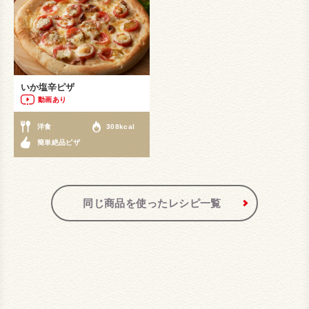
いか塩辛ピザ
動画あり
洋食
308kcal
簡単絶品ピザ
同じ商品を使ったレシピ一覧