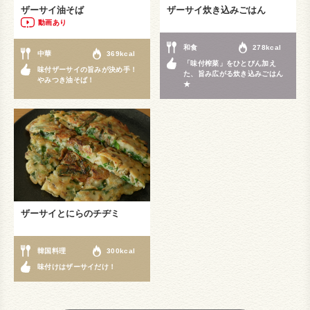
ザーサイ油そば
ザーサイ炊き込みごはん
動画あり
和食
278kcal
中華
369kcal
「味付榨菜」をひとびん加え
味付ザーサイの旨みが決め手！
た、旨み広がる炊き込みごはん
やみつき油そば！
★
ザーサイとにらのチヂミ
韓国料理
300kcal
味付けはザーサイだけ！