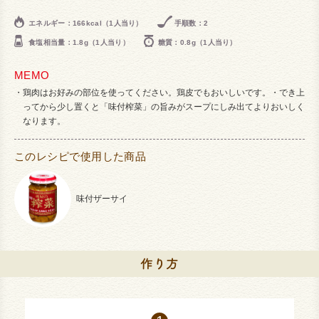
エネルギー：166kcal（1人当り）
手順数：2
食塩相当量：1.8g（1人当り）
糖質：0.8g（1人当り）
MEMO
鶏肉はお好みの部位を使ってください。鶏皮でもおいしいです。・でき上
ってから少し置くと「味付榨菜」の旨みがスープにしみ出てよりおいしく
なります。
このレシピで使用した商品
味付ザーサイ