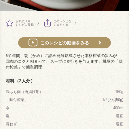
お気に入り
このレシピを
レシピに登録
シェアする
このレシピの動画をみる
約1年間、甕（かめ）に詰め発酵熟成させた本格榨菜の旨みが、
鶏肉のコクと相まって、スープに奥行きを与えます。桃屋の「味
付榨菜」で簡単調理！
材料（2人分）
鶏もも肉（唐揚げ用）
150g
「味付榨菜」
1/2びん(50g)
水
400ml
塩
適宜
長ねぎ
適宜