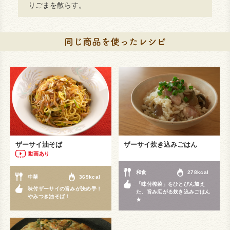
りごまを散らす。
ザーサイ油そば
ザーサイ炊き込みごはん
動画あり
和食
278kcal
中華
369kcal
「味付榨菜」をひとびん加え
味付ザーサイの旨みが決め手！
た、旨み広がる炊き込みごはん
やみつき油そば！
★