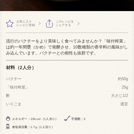
お気に入り
このレシピを
レシピに登録
シェアする
流行のパクチーをより美味しく食べてみませんか？「味付榨菜」
は約一年間甕（かめ）で発酵させ、10数種類の香辛料の風味がし
み込んでいます。パクチーとの相性も抜群です。
材料（2人分）
パクチー
約50g
「味付榨菜」
25g
酢
大さじ1/2
いりごま
適宜
エネルギー：19kcal（1人当り）
手順数：2
食塩相当量：1.7g（1人当り）