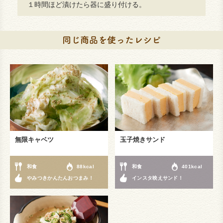
１時間ほど漬けたら器に盛り付ける。
無限キャベツ
玉子焼きサンド
和食
88kcal
和食
401kcal
やみつきかんたんおつまみ！
インスタ映えサンド！