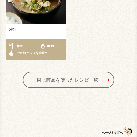
冷汁
和食
352kcal
ご当地グルメを桃屋で♪
同じ商品を使ったレシピ一覧