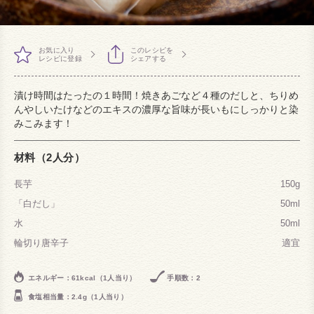
お気に入り
このレシピを
レシピに登録
シェアする
漬け時間はたったの１時間！焼きあごなど４種のだしと、ちりめ
んやしいたけなどのエキスの濃厚な旨味が長いもにしっかりと染
みこみます！
材料（2人分）
長芋
150g
「白だし」
50ml
水
50ml
輪切り唐辛子
適宜
エネルギー：61kcal（1人当り）
手順数：2
食塩相当量：2.4g（1人当り）