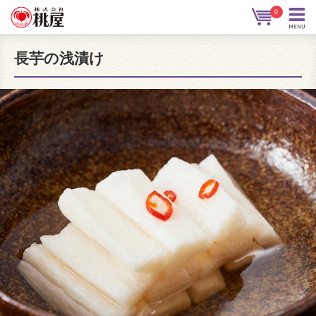
0
長芋の浅漬け